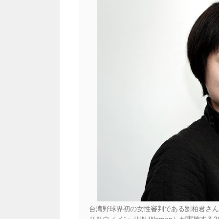
台湾野球界初の女性審判である劉柏君さん（
ＵＮウィメン（UN Women）が実施する