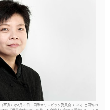
写真）が3月20日、国際オリンピック委員会（IOC）と国連の
2019年「世界女性スポーツ賞」を台湾人で初めて受賞した。（UN