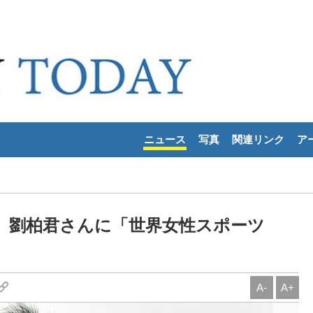
ニュース
写真
関連リンク
ア
、劉柏君さんに「世界女性スポーツ
A-
A+