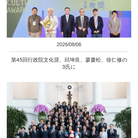
2026/08/06
第45回行政院文化奨、邱坤良、廖慶松、徐仁修の
3氏に