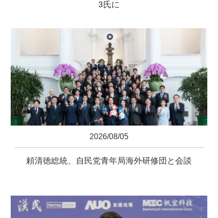
3氏に
2026/08/05
頼清徳総統、自民党青年局海外研修団と会談