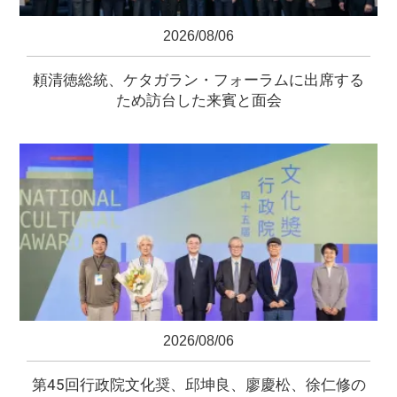
2026/08/06
頼清徳総統、ケタガラン・フォーラムに出席する
ため訪台した来賓と面会
2026/08/06
第45回行政院文化奨、邱坤良、廖慶松、徐仁修の