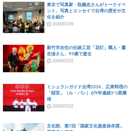
東京で写真家・阮義忠さんがトークイベ
ント、写真とエッセイで台湾の歴史や文
化を紹介
2026/07/28
新竹市在住の伝統工芸「花灯」職人・蕭
在淦さん、99歳で逝去
2026/07/22
ミシュランガイド台湾2026、広東料理の
「頤宮」（ル・パレ）が9年連続3つ星獲
得
2026/07/22
文化部、第7回「国家文化資産保存奨」