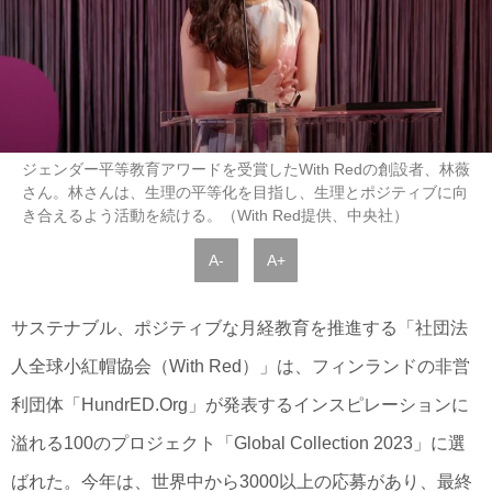
ジェンダー平等教育アワードを受賞したWith Redの創設者、林薇
さん。林さんは、生理の平等化を目指し、生理とポジティブに向
き合えるよう活動を続ける。（With Red提供、中央社）
A-
A+
サステナブル、ポジティブな月経教育を推進する「社団法
人全球小紅帽協会（With Red）」は、フィンランドの非営
利団体「HundrED.Org」が発表するインスピレーションに
溢れる100のプロジェクト「Global Collection 2023」に選
ばれた。今年は、世界中から3000以上の応募があり、最終