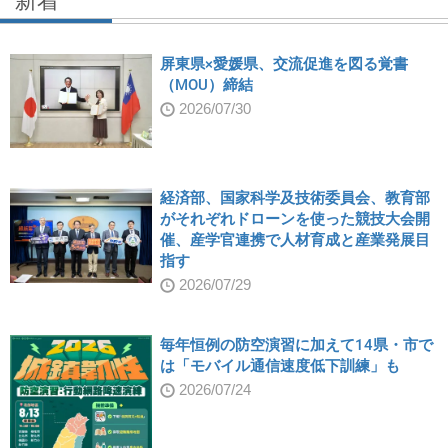
新着
屏東県×愛媛県、交流促進を図る覚書
（MOU）締結
2026/07/30
経済部、国家科学及技術委員会、教育部
がそれぞれドローンを使った競技大会開
催、産学官連携で人材育成と産業発展目
指す
2026/07/29
毎年恒例の防空演習に加えて14県・市で
は「モバイル通信速度低下訓練」も
2026/07/24