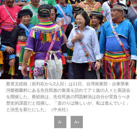
蔡英文総統（前列右から2人目）は11日、台湾南東部・台東県東
河郷都蘭村にある先住民族の集落を訪れてアミ族の人々と座談会
を開催した。蔡総統は、先住民族の問題解決は自分が背負うべき
歴史的課題だと指摘し、「道のりは険しいが、私は進んでいく」
と決意を新たにした。（中央社）
A-
A+