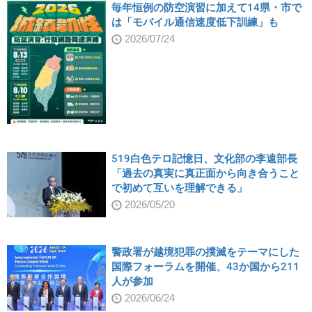
毎年恒例の防空演習に加えて14県・市で
は「モバイル通信速度低下訓練」も
2026/07/24
519白色テロ記憶日、文化部の李遠部長
「過去の真実に真正面から向き合うこと
で初めて互いを理解できる」
2026/05/20
警政署が越境犯罪の撲滅をテーマにした
国際フォーラムを開催、43か国から211
人が参加
2026/06/24