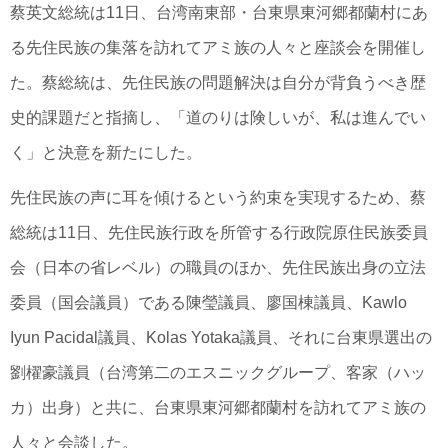
蔡英文総統は11日、台湾南東部・台東県東河郷都蘭村にあ
る先住民族の集落を訪れてアミ族の人々と座談会を開催し
た。蔡総統は、先住民族の問題解決は自分が背負うべき歴
史的課題だと指摘し、「道のりは険しいが、私は進んでい
く」と決意を新たにした。
先住民族の声に耳を傾けるという約束を実現するため、蔡
総統は11日、先住民族行政を所管する行政院原住民族委員
会（日本の省レベル）の職員のほか、先住民族出身の立法
委員（国会議員）である陳瑩議員、廖国棟議員、Kawlo
Iyun Pacidal議員、Kolas Yotaka議員、それに台東県選出の
劉櫂豪議員（台湾第二のエスニックグループ、客家（ハッ
カ）出身）と共に、台東県東河郷都蘭村を訪れてアミ族の
人々と会談した。