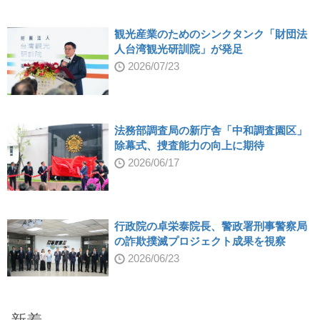
観光産業のためのシンクタンク「財団法
人台湾観光研訓院」が発足
2026/07/23
法務部調査局の新庁舎「中和調査園区」
除幕式、捜査能力の向上に期待
2026/06/17
行政院の卓栄泰院長、警政署刑事警察局
の詐欺撲滅プロジェクト成果を視察
2026/06/23