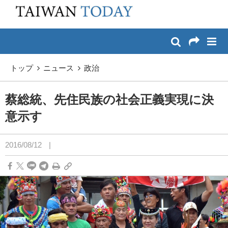
:::
メイン コンテンツへスキップ
:::
トップ
ニュース
政治
蔡総統、先住民族の社会正義実現に決
意示す
2016/08/12
|