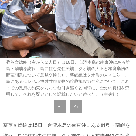
蔡英文総統（右から２人目）は15日、台湾本島の南東沖にある離
島・蘭嶼を訪れ、島に住む先住民族、タオ族の人々と核廃棄物の
貯蔵問題について意見交換した。蔡総統はタオ族の人々に対し、
島にある低レベル放射性廃棄物の貯蔵施設の存廃について、これ
までの政府の約束をおおむね引き継ぐと同時に、歴史の真相を究
明して、それを歴史として記載したいと述べた。（中央社）
A-
A+
蔡英文総統は15日、台湾本島の南東沖にある離島・蘭嶼を
訪れ、島に住む先住民族、タオ族の人々と核廃棄物の貯蔵