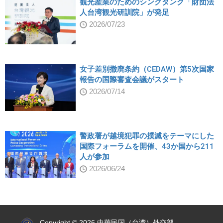
観光産業のためのシンクタンク「財団法
人台湾観光研訓院」が発足
2026/07/23
女子差別撤廃条約（CEDAW）第5次国家
報告の国際審査会議がスタート
2026/07/14
警政署が越境犯罪の撲滅をテーマにした
国際フォーラムを開催、43か国から211
人が参加
2026/06/24
:::
Copyright © 2026 中華民国（台湾）外交部