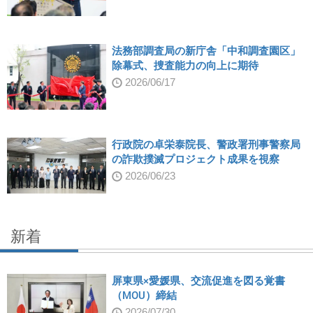
法務部調査局の新庁舎「中和調査園区」
除幕式、捜査能力の向上に期待
2026/06/17
行政院の卓栄泰院長、警政署刑事警察局
の詐欺撲滅プロジェクト成果を視察
2026/06/23
新着
屏東県×愛媛県、交流促進を図る覚書
（MOU）締結
2026/07/30