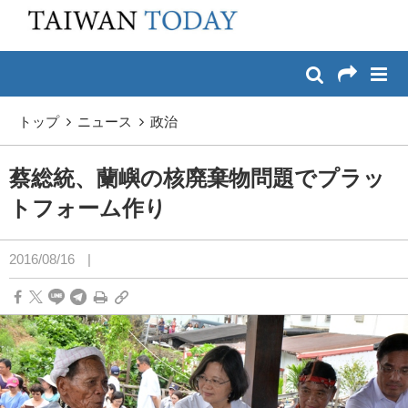
:::
メイン コンテンツへスキップ
:::
トップ
ニュース
政治
蔡総統、蘭嶼の核廃棄物問題でプラッ
トフォーム作り
2016/08/16
|