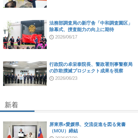
法務部調査局の新庁舎「中和調査園区」
除幕式、捜査能力の向上に期待
2026/06/17
行政院の卓栄泰院長、警政署刑事警察局
の詐欺撲滅プロジェクト成果を視察
2026/06/23
新着
屏東県×愛媛県、交流促進を図る覚書
（MOU）締結