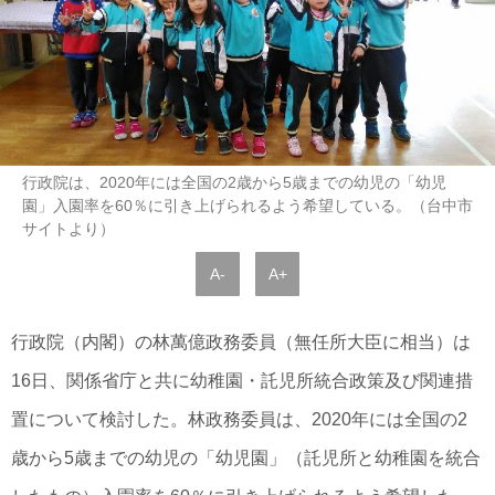
行政院は、2020年には全国の2歳から5歳までの幼児の「幼児
園」入園率を60％に引き上げられるよう希望している。（台中市
サイトより）
A-
A+
行政院（内閣）の林萬億政務委員（無任所大臣に相当）は
16日、関係省庁と共に幼稚園・託児所統合政策及び関連措
置について検討した。林政務委員は、2020年には全国の2
歳から5歳までの幼児の「幼児園」（託児所と幼稚園を統合