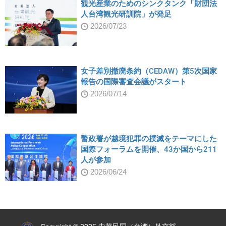
観光産業のためのシンクタンク「財団法
人台湾観光研訓院」が発足
2026/07/23
女子差別撤廃条約（CEDAW）第5次国家
報告の国際審査会議がスタート
2026/07/14
警政署が越境犯罪の撲滅をテーマにした
国際フォーラムを開催、43か国から211
人が参加
2026/06/24
:::