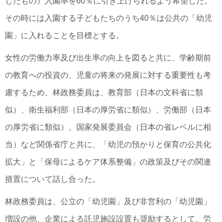
したもの）入園率を60％に引き上げられるよう希望した。
その時には入園する子どもたちのうち40％は公共の「幼児
園」に入れることを目標とする。
女性の労働力率及び出生率の向上を図ると共に、学齢期前
の教育への投資の、児童の将来の発展に対する重要性も考
慮するため、林政務委員は、教育部（日本の文科省に類
似）、衛生福利部（日本の厚労省に類似）、労働部（日本
の厚労省に類似）、国家発展委員会（日本の省レベルに相
当）など関係省庁と共に、「幼児の預かりと保育の公共化
拡大」と「保母によるケア体系整備」の政策及びその関連
措置について話し合った。
林政務委員は、公立の「幼児園」及び非営利の「幼児園」
増設の他、企業による託児施設設置も奨励するとして、労