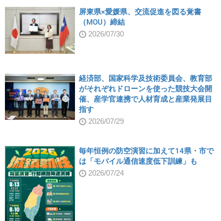
屏東県×愛媛県、交流促進を図る覚書
（MOU）締結
2026/07/30
経済部、国家科学及技術委員会、教育部
がそれぞれドローンを使った競技大会開
催、産学官連携で人材育成と産業発展目
指す
2026/07/29
毎年恒例の防空演習に加えて14県・市で
は「モバイル通信速度低下訓練」も
2026/07/24