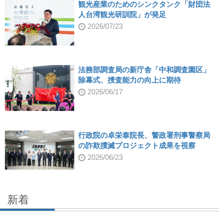
観光産業のためのシンクタンク「財団法
人台湾観光研訓院」が発足
2026/07/23
法務部調査局の新庁舎「中和調査園区」
除幕式、捜査能力の向上に期待
2026/06/17
行政院の卓栄泰院長、警政署刑事警察局
の詐欺撲滅プロジェクト成果を視察
2026/06/23
新着