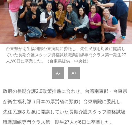
台東県が衛生福利部台東病院に委託し、先住民族を対象に開講し
ていた長期介護スタッフ資格試験職業訓練専門クラス第一期生27
人が6日に卒業した。（台東県提供、中央社）
A-
A+
政府の長期介護2.0政策推進に合わせ、台湾南東部・台東県
が衛生福利部（日本の厚労省に類似）台東病院に委託し、
先住民族を対象に開講していた長期介護スタッフ資格試験
職業訓練専門クラス第一期生27人が6日に卒業した。