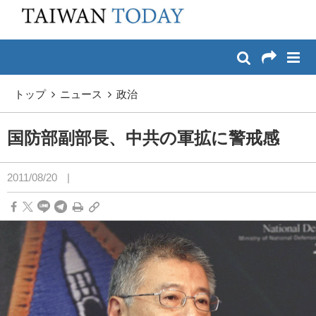
:::
メイン コンテンツへスキップ
:::
トップ
ニュース
政治
国防部副部長、中共の軍拡に警戒感
2011/08/20
|