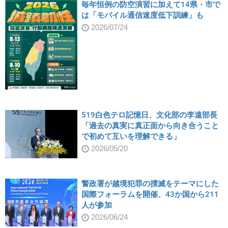
毎年恒例の防空演習に加えて14県・市で
は「モバイル通信速度低下訓練」も
2026/07/24
519白色テロ記憶日、文化部の李遠部長
「過去の真実に真正面から向き合うこと
で初めて互いを理解できる」
2026/05/20
警政署が越境犯罪の撲滅をテーマにした
国際フォーラムを開催、43か国から211
人が参加
2026/06/24