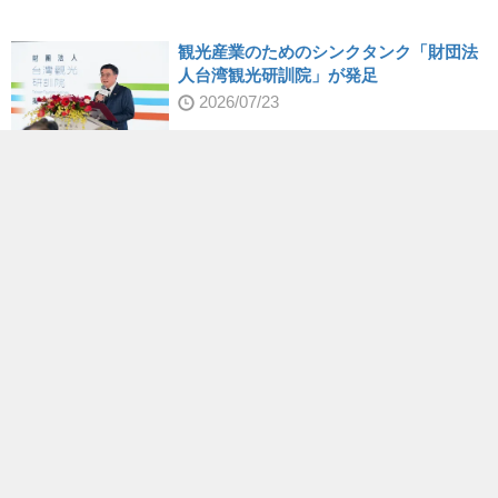
観光産業のためのシンクタンク「財団法
人台湾観光研訓院」が発足
2026/07/23
法務部調査局の新庁舎「中和調査園区」
除幕式、捜査能力の向上に期待
2026/06/17
行政院の卓栄泰院長、警政署刑事警察局
の詐欺撲滅プロジェクト成果を視察
2026/06/23
新着