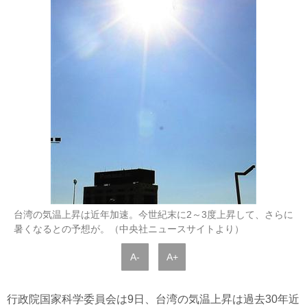
台湾の気温上昇は近年加速。今世紀末に2～3度上昇して、さらに
暑くなるとの予想が。（中央社ニュースサイトより）
A-
A+
行政院国家科学委員会は9日、台湾の気温上昇は過去30年近