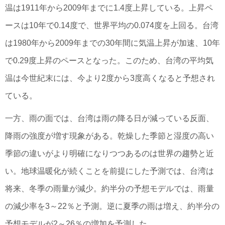
温は1911年から2009年までに1.4度上昇している。上昇ペ
ースは10年で0.14度で、世界平均の0.074度を上回る。台湾
は1980年から2009年までの30年間に気温上昇が加速、10年
で0.29度上昇のペースとなった。このため、台湾の平均気
温は今世紀末には、今より2度から3度高くなると予想され
ている。
一方、雨の面では、台湾は雨の降る日が減っている反面、
降雨の強度が増す現象がある。乾燥した季節と湿度の高い
季節の違いがより明確になりつつあるのは世界の趨勢と近
い。地球温暖化が続くことを前提にした予測では、台湾は
将来、冬季の雨量が減少。約半分の予想モデルでは、雨量
の減少率を3～22％と予測。逆に夏季の雨は増え、約半分の
予想モデルが2～26％の増加を予測した。