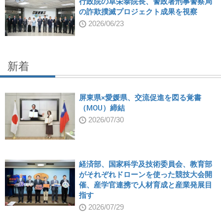
行政院の卓栄泰院長、警政署刑事警察局
の詐欺撲滅プロジェクト成果を視察
2026/06/23
新着
屏東県×愛媛県、交流促進を図る覚書
（MOU）締結
2026/07/30
経済部、国家科学及技術委員会、教育部
がそれぞれドローンを使った競技大会開
催、産学官連携で人材育成と産業発展目
指す
2026/07/29