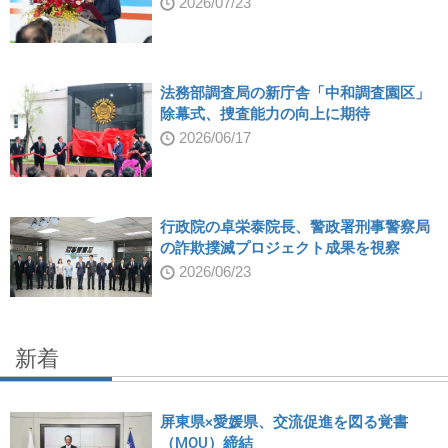
2026/07/23
法務部調査局の新庁舎「中和調査園区」
除幕式、捜査能力の向上に期待
2026/06/17
行政院の卓栄泰院長、警政署刑事警察局
の詐欺撲滅プロジェクト成果を視察
2026/06/23
新着
屏東県×愛媛県、交流促進を図る覚書
（MOU）締結