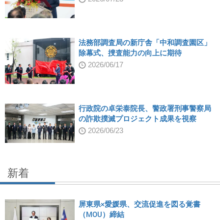
法務部調査局の新庁舎「中和調査園区」
除幕式、捜査能力の向上に期待
2026/06/17
行政院の卓栄泰院長、警政署刑事警察局
の詐欺撲滅プロジェクト成果を視察
2026/06/23
新着
屏東県×愛媛県、交流促進を図る覚書
（MOU）締結