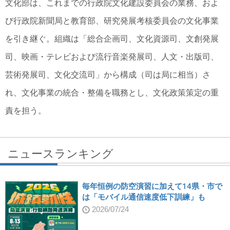
文化部は、これまでの行政院文化建設委員会の業務、およ
び行政院新聞局と教育部、研究発展考核委員会の文化事業
を引き継ぐ。組織は「総合企画司、文化資源司、文創発展
司、映画・テレビおよび流行音楽発展司、人文・出版司、
芸術発展司、文化交流司」から構成（司は局に相当）さ
れ、文化事業の統合・整備を職務とし、文化政策策定の重
責を担う。
ニュースランキング
毎年恒例の防空演習に加えて14県・市で
は「モバイル通信速度低下訓練」も
2026/07/24