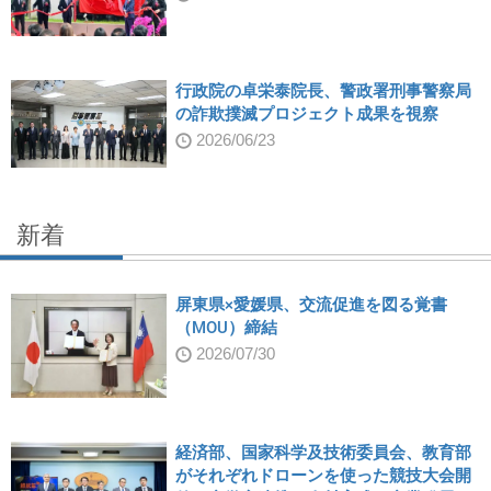
行政院の卓栄泰院長、警政署刑事警察局
の詐欺撲滅プロジェクト成果を視察
2026/06/23
新着
屏東県×愛媛県、交流促進を図る覚書
（MOU）締結
2026/07/30
経済部、国家科学及技術委員会、教育部
がそれぞれドローンを使った競技大会開