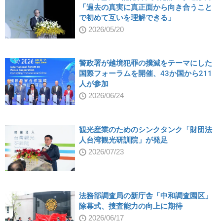
「過去の真実に真正面から向き合うこと
で初めて互いを理解できる」
2026/05/20
警政署が越境犯罪の撲滅をテーマにした
国際フォーラムを開催、43か国から211
人が参加
2026/06/24
観光産業のためのシンクタンク「財団法
人台湾観光研訓院」が発足
2026/07/23
法務部調査局の新庁舎「中和調査園区」
除幕式、捜査能力の向上に期待
2026/06/17