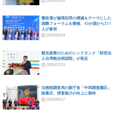
2026/05/20
警政署が越境犯罪の撲滅をテーマにした
国際フォーラムを開催、43か国から211
人が参加
2026/06/24
観光産業のためのシンクタンク「財団法
人台湾観光研訓院」が発足
2026/07/23
法務部調査局の新庁舎「中和調査園区」
除幕式、捜査能力の向上に期待
2026/06/17