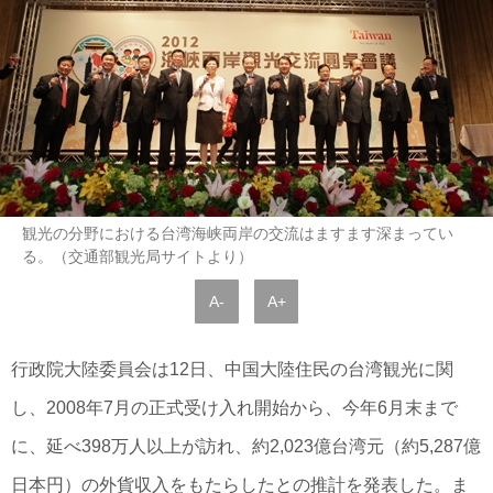
観光の分野における台湾海峡両岸の交流はますます深まってい
る。（交通部観光局サイトより）
A-
A+
行政院大陸委員会は12日、中国大陸住民の台湾観光に関
し、2008年7月の正式受け入れ開始から、今年6月末まで
に、延べ398万人以上が訪れ、約2,023億台湾元（約5,287億
日本円）の外貨収入をもたらしたとの推計を発表した。ま