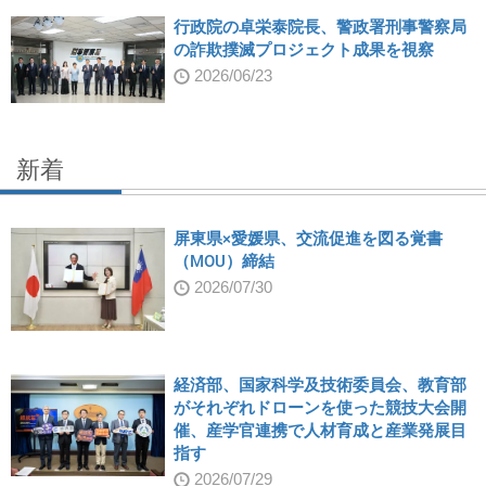
行政院の卓栄泰院長、警政署刑事警察局
の詐欺撲滅プロジェクト成果を視察
2026/06/23
新着
屏東県×愛媛県、交流促進を図る覚書
（MOU）締結
2026/07/30
経済部、国家科学及技術委員会、教育部
がそれぞれドローンを使った競技大会開
催、産学官連携で人材育成と産業発展目
指す
2026/07/29