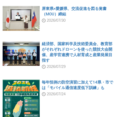
屏東県×愛媛県、交流促進を図る覚書
（MOU）締結
2026/07/30
経済部、国家科学及技術委員会、教育部
がそれぞれドローンを使った競技大会開
催、産学官連携で人材育成と産業発展目
指す
2026/07/29
毎年恒例の防空演習に加えて14県・市で
は「モバイル通信速度低下訓練」も
2026/07/24