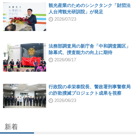
観光産業のためのシンクタンク「財団法
人台湾観光研訓院」が発足
2026/07/23
法務部調査局の新庁舎「中和調査園区」
除幕式、捜査能力の向上に期待
2026/06/17
行政院の卓栄泰院長、警政署刑事警察局
の詐欺撲滅プロジェクト成果を視察
2026/06/23
新着