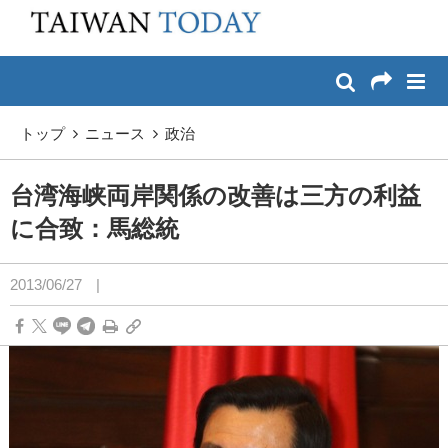
:::
メイン コンテンツへスキップ
:::
トップ
ニュース
政治
台湾海峡両岸関係の改善は三方の利益
に合致：馬総統
2013/06/27
|