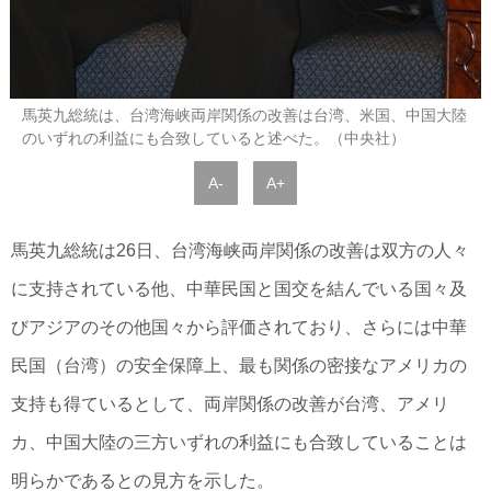
馬英九総統は、台湾海峡両岸関係の改善は台湾、米国、中国大陸
のいずれの利益にも合致していると述べた。（中央社）
A-
A+
馬英九総統は26日、台湾海峡両岸関係の改善は双方の人々
に支持されている他、中華民国と国交を結んでいる国々及
びアジアのその他国々から評価されており、さらには中華
民国（台湾）の安全保障上、最も関係の密接なアメリカの
支持も得ているとして、両岸関係の改善が台湾、アメリ
カ、中国大陸の三方いずれの利益にも合致していることは
明らかであるとの見方を示した。