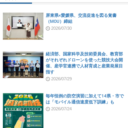
屏東県×愛媛県、交流促進を図る覚書
（MOU）締結
2026/07/30
経済部、国家科学及技術委員会、教育部
がそれぞれドローンを使った競技大会開
催、産学官連携で人材育成と産業発展目
指す
2026/07/29
毎年恒例の防空演習に加えて14県・市で
は「モバイル通信速度低下訓練」も
2026/07/24