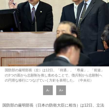
国防部の厳明部長（左）は12日、「待遇」、「尊厳」、「前途」
の3つの面から志願制を推し進めることで、徴兵制から志願制へ
の円滑な移行につなげていく方針を表明した。（中央社）
A-
A+
国防部の厳明部長（日本の防衛大臣に相当）は12日、立法