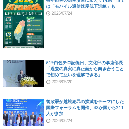
毎年恒例の防空演習に加えて14県・市で
は「モバイル通信速度低下訓練」も
2026/07/24
519白色テロ記憶日、文化部の李遠部長
「過去の真実に真正面から向き合うこと
で初めて互いを理解できる」
2026/05/20
警政署が越境犯罪の撲滅をテーマにした
国際フォーラムを開催、43か国から211
人が参加
2026/06/24