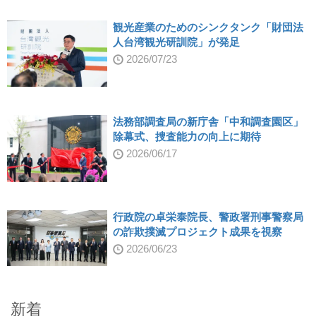
観光産業のためのシンクタンク「財団法
人台湾観光研訓院」が発足
2026/07/23
法務部調査局の新庁舎「中和調査園区」
除幕式、捜査能力の向上に期待
2026/06/17
行政院の卓栄泰院長、警政署刑事警察局
の詐欺撲滅プロジェクト成果を視察
2026/06/23
新着