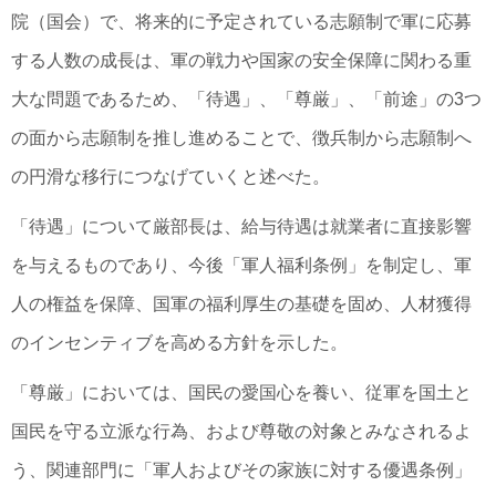
院（国会）で、将来的に予定されている志願制で軍に応募
する人数の成長は、軍の戦力や国家の安全保障に関わる重
大な問題であるため、「待遇」、「尊厳」、「前途」の3つ
の面から志願制を推し進めることで、徴兵制から志願制へ
の円滑な移行につなげていくと述べた。
「待遇」について厳部長は、給与待遇は就業者に直接影響
を与えるものであり、今後「軍人福利条例」を制定し、軍
人の権益を保障、国軍の福利厚生の基礎を固め、人材獲得
のインセンティブを高める方針を示した。
「尊厳」においては、国民の愛国心を養い、従軍を国土と
国民を守る立派な行為、および尊敬の対象とみなされるよ
う、関連部門に「軍人およびその家族に対する優遇条例」