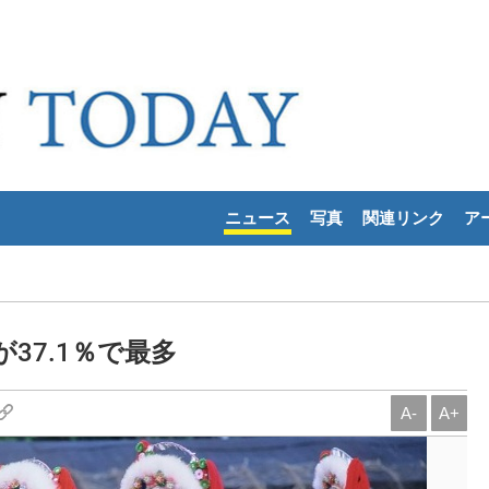
ニュース
写真
関連リンク
ア
37.1％で最多
A-
A+