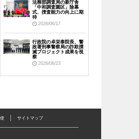
法務部調査局の新庁舎
「中和調査園区」除幕
式、捜査能力の向上に期
待
2026/06/17
行政院の卓栄泰院長、警
政署刑事警察局の詐欺撲
滅プロジェクト成果を視
察
2026/06/23
行使
サイトマップ