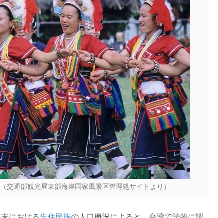
（交通部観光局東部海岸国家風景区管理処サイトより）
年末における
先住民族
の人口概況によると、台湾で法的に認