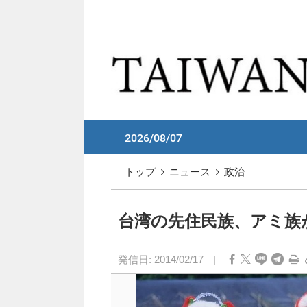
メイン コンテンツへスキップ
:::
2026/08/07
:::
トップ
ニュース
政治
台湾の先住民族、アミ族が
発信日:
2014/02/17
|