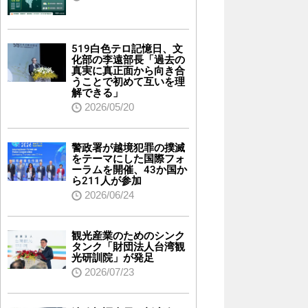
519白色テロ記憶日、文
化部の李遠部長「過去の
真実に真正面から向き合
うことで初めて互いを理
解できる」
2026/05/20
警政署が越境犯罪の撲滅
をテーマにした国際フォ
ーラムを開催、43か国か
ら211人が参加
2026/06/24
観光産業のためのシンク
タンク「財団法人台湾観
光研訓院」が発足
2026/07/23