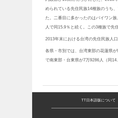
められている先住民族14種族のうち、ア
た。二番目に多かったのはパイワン族。9
人で同15.9％と続く。この3種族で先
2013年末における台湾の先住民族人口は
各県・市別では、台湾東部の花蓮県が9
で南東部・台東県が7万9286人（同14
:::
TT日本語版について