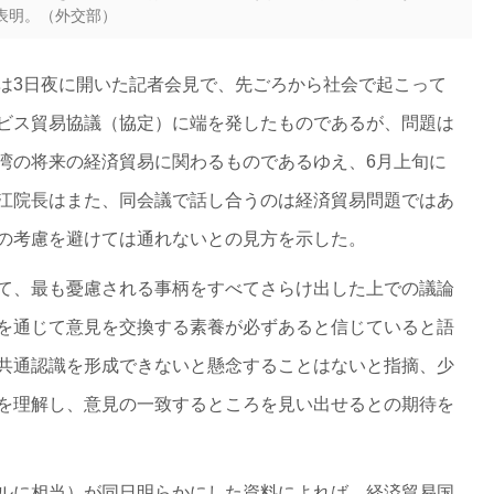
表明。（外交部）
は3日夜に開いた記者会見で、先ごろから社会で起こって
ビス貿易協議（協定）に端を発したものであるが、問題は
湾の将来の経済貿易に関わるものであるゆえ、6月上旬に
江院長はまた、同会議で話し合うのは経済貿易問題ではあ
の考慮を避けては通れないとの見方を示した。
て、最も憂慮される事柄をすべてさらけ出した上での議論
を通じて意見を交換する素養が必ずあると信じていると語
共通認識を形成できないと懸念することはないと指摘、少
を理解し、意見の一致するところを見い出せるとの期待を
ルに相当）が同日明らかにした資料によれば、経済貿易国