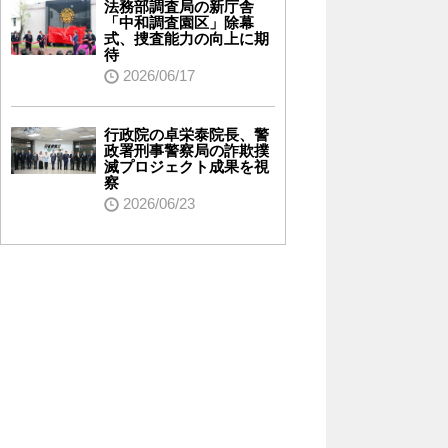
法務部調査局の新庁舎
「中和調査園区」除幕
式、捜査能力の向上に期
待
2026/06/17
行政院の卓栄泰院長、警
政署刑事警察局の詐欺撲
滅プロジェクト成果を視
察
2026/06/23