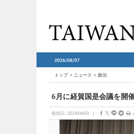
メイン コンテンツへスキップ
:::
2026/08/07
:::
トップ
ニュース
政治
6月に経貿国是会議を開
発信日:
2014/04/03
|