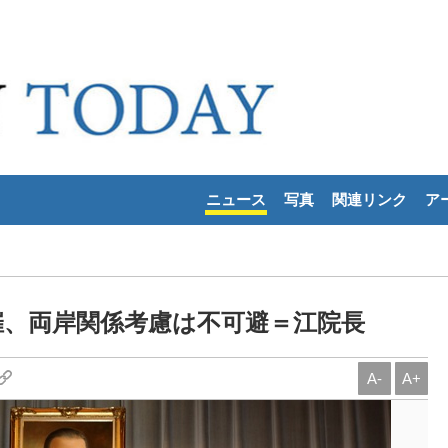
ニュース
写真
関連リンク
ア
催、両岸関係考慮は不可避＝江院長
A-
A+