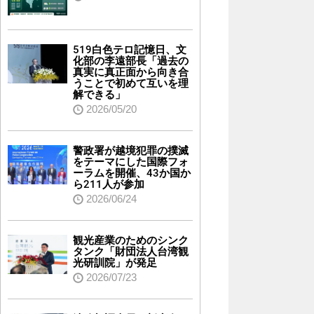
519白色テロ記憶日、文
化部の李遠部長「過去の
真実に真正面から向き合
うことで初めて互いを理
解できる」
2026/05/20
警政署が越境犯罪の撲滅
をテーマにした国際フォ
ーラムを開催、43か国か
ら211人が参加
2026/06/24
観光産業のためのシンク
タンク「財団法人台湾観
光研訓院」が発足
2026/07/23