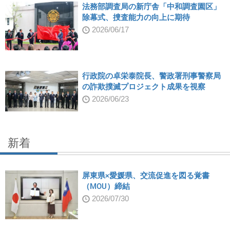
法務部調査局の新庁舎「中和調査園区」
除幕式、捜査能力の向上に期待
2026/06/17
行政院の卓栄泰院長、警政署刑事警察局
の詐欺撲滅プロジェクト成果を視察
2026/06/23
新着
屏東県×愛媛県、交流促進を図る覚書
（MOU）締結
2026/07/30