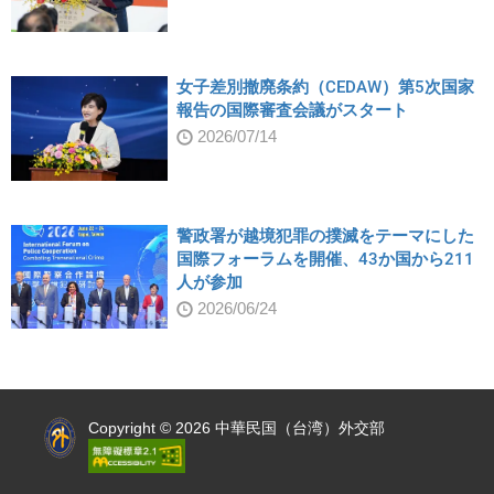
女子差別撤廃条約（CEDAW）第5次国家
報告の国際審査会議がスタート
2026/07/14
警政署が越境犯罪の撲滅をテーマにした
国際フォーラムを開催、43か国から211
人が参加
2026/06/24
:::
Copyright © 2026 中華民国（台湾）外交部