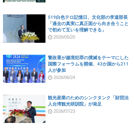
519白色テロ記憶日、文化部の李遠部長
「過去の真実に真正面から向き合うこと
で初めて互いを理解できる」
2026/05/20
警政署が越境犯罪の撲滅をテーマにした
国際フォーラムを開催、43か国から211
人が参加
2026/06/24
観光産業のためのシンクタンク「財団法
人台湾観光研訓院」が発足
2026/07/23