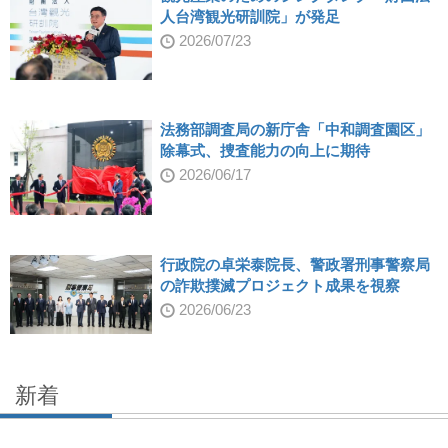
人台湾観光研訓院」が発足
2026/07/23
法務部調査局の新庁舎「中和調査園区」
除幕式、捜査能力の向上に期待
2026/06/17
行政院の卓栄泰院長、警政署刑事警察局
の詐欺撲滅プロジェクト成果を視察
2026/06/23
新着