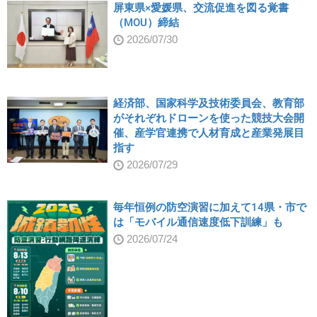
屏東県×愛媛県、交流促進を図る覚書
（MOU）締結
2026/07/30
経済部、国家科学及技術委員会、教育部
がそれぞれドローンを使った競技大会開
催、産学官連携で人材育成と産業発展目
指す
2026/07/29
毎年恒例の防空演習に加えて14県・市で
は「モバイル通信速度低下訓練」も
2026/07/24