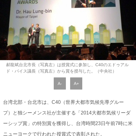
郝龍斌台北市長（写真左）は授賞式に参加し、C40のエドゥアル
ド・パイス議長（写真左）から賞を授与した。（中央社）
A-
A+
台湾北部・台北市は、C40（世界大都市気候先導グルー
プ）と独シーメンス社が主催する「2014大都市気候リーダ
ーシップ賞」の特別賞を獲得し、台湾時間23日午前7時に米
ニューヨークで行われた授賞式で表彰された。