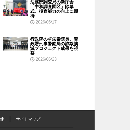
法務部調査局の新庁舎
「中和調査園区」除幕
式、捜査能力の向上に期
待
2026/06/17
行政院の卓栄泰院長、警
政署刑事警察局の詐欺撲
滅プロジェクト成果を視
察
2026/06/23
行使
サイトマップ