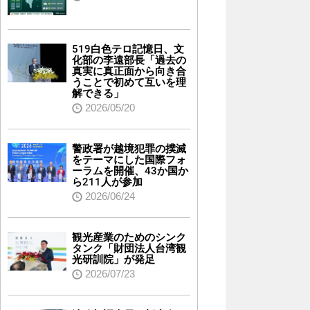
519白色テロ記憶日、文
化部の李遠部長「過去の
真実に真正面から向き合
うことで初めて互いを理
解できる」
2026/05/20
警政署が越境犯罪の撲滅
をテーマにした国際フォ
ーラムを開催、43か国か
ら211人が参加
2026/06/24
観光産業のためのシンク
タンク「財団法人台湾観
光研訓院」が発足
2026/07/23