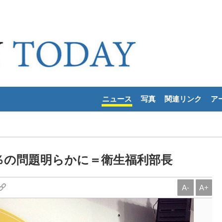
ニュース
写真
関連リンク
ア
9％の問題明らかに＝衛生福利部長
A-
A+