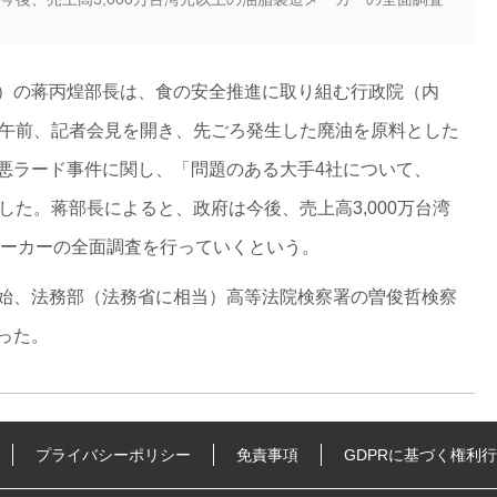
）の蒋丙煌部長は、食の安全推進に取り組む行政院（内
日午前、記者会見を開き、先ごろ発生した廃油を原料とした
悪ラード事件に関し、「問題のある大手4社について、
した。蒋部長によると、政府は今後、売上高3,000万台湾
メーカーの全面調査を行っていくという。
始、法務部（法務省に相当）高等法院検察署の曽俊哲検察
った。
プライバシーポリシー
免責事項
GDPRに基づく権利