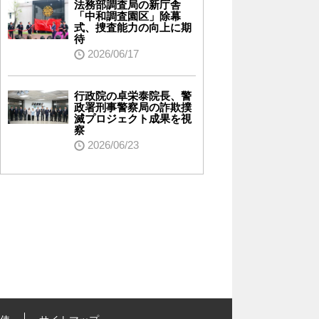
法務部調査局の新庁舎
「中和調査園区」除幕
式、捜査能力の向上に期
待
2026/06/17
行政院の卓栄泰院長、警
政署刑事警察局の詐欺撲
滅プロジェクト成果を視
察
2026/06/23