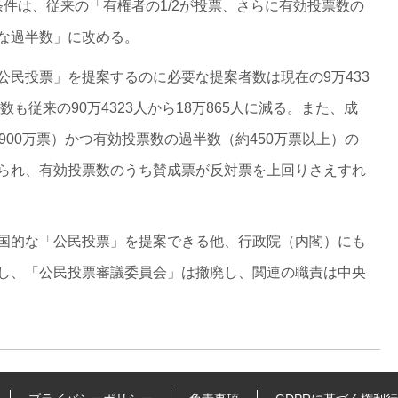
の条件は、従来の「有権者の1/2が投票、さらに有効投票数の
な過半数」に改める。
公民投票」を提案するのに必要な提案者数は現在の9万433
数も従来の90万4323人から18万865人に減る。また、成
900万票）かつ有効投票数の過半数（約450万票以上）の
られ、有効投票数のうち賛成票が反対票を上回りさえすれ
国的な「公民投票」を提案できる他、行政院（内閣）にも
し、「公民投票審議委員会」は撤廃し、関連の職責は中央