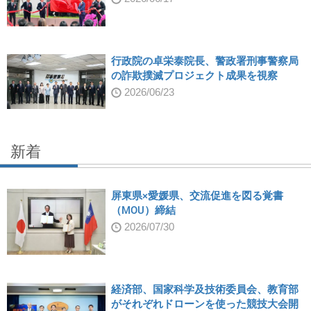
行政院の卓栄泰院長、警政署刑事警察局
の詐欺撲滅プロジェクト成果を視察
2026/06/23
新着
屏東県×愛媛県、交流促進を図る覚書
（MOU）締結
2026/07/30
経済部、国家科学及技術委員会、教育部
がそれぞれドローンを使った競技大会開