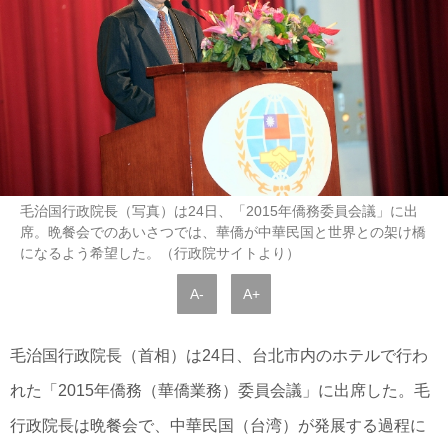
毛治国行政院長（写真）は24日、「2015年僑務委員会議」に出
席。晩餐会でのあいさつでは、華僑が中華民国と世界との架け橋
になるよう希望した。（行政院サイトより）
A-
A+
毛治国行政院長（首相）は24日、台北市内のホテルで行わ
れた「2015年僑務（華僑業務）委員会議」に出席した。毛
行政院長は晩餐会で、中華民国（台湾）が発展する過程に