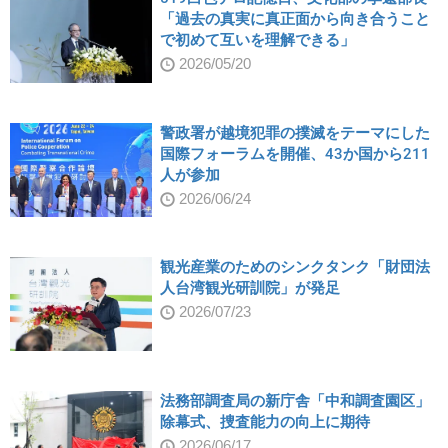
「過去の真実に真正面から向き合うこと
で初めて互いを理解できる」
2026/05/20
警政署が越境犯罪の撲滅をテーマにした
国際フォーラムを開催、43か国から211
人が参加
2026/06/24
観光産業のためのシンクタンク「財団法
人台湾観光研訓院」が発足
2026/07/23
法務部調査局の新庁舎「中和調査園区」
除幕式、捜査能力の向上に期待
2026/06/17