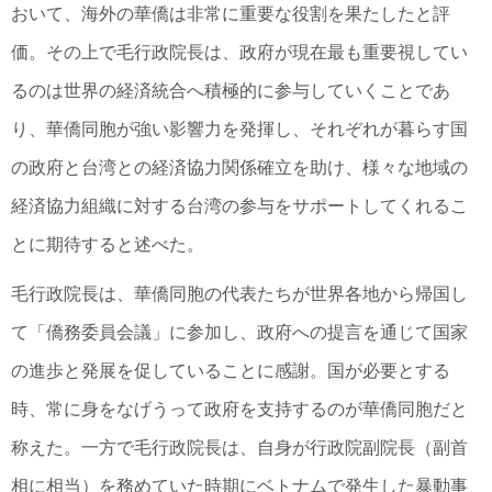
おいて、海外の華僑は非常に重要な役割を果たしたと評
価。その上で毛行政院長は、政府が現在最も重要視してい
るのは世界の経済統合へ積極的に参与していくことであ
り、華僑同胞が強い影響力を発揮し、それぞれが暮らす国
の政府と台湾との経済協力関係確立を助け、様々な地域の
経済協力組織に対する台湾の参与をサポートしてくれるこ
とに期待すると述べた。
毛行政院長は、華僑同胞の代表たちが世界各地から帰国し
て「僑務委員会議」に参加し、政府への提言を通じて国家
の進歩と発展を促していることに感謝。国が必要とする
時、常に身をなげうって政府を支持するのが華僑同胞だと
称えた。一方で毛行政院長は、自身が行政院副院長（副首
相に相当）を務めていた時期にベトナムで発生した暴動事