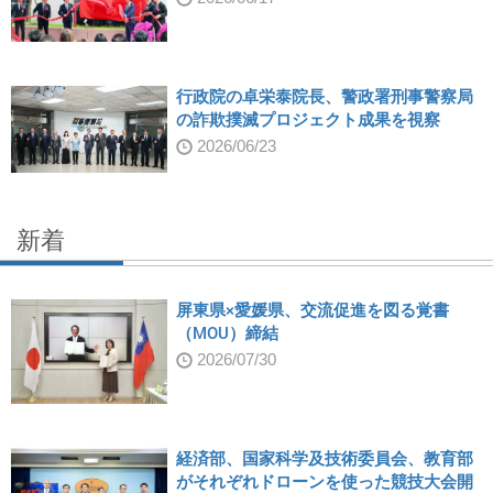
行政院の卓栄泰院長、警政署刑事警察局
の詐欺撲滅プロジェクト成果を視察
2026/06/23
新着
屏東県×愛媛県、交流促進を図る覚書
（MOU）締結
2026/07/30
経済部、国家科学及技術委員会、教育部
がそれぞれドローンを使った競技大会開