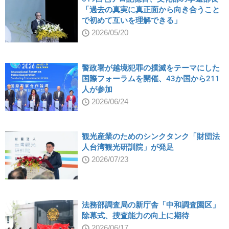
「過去の真実に真正面から向き合うこと
で初めて互いを理解できる」
2026/05/20
警政署が越境犯罪の撲滅をテーマにした
国際フォーラムを開催、43か国から211
人が参加
2026/06/24
観光産業のためのシンクタンク「財団法
人台湾観光研訓院」が発足
2026/07/23
法務部調査局の新庁舎「中和調査園区」
除幕式、捜査能力の向上に期待
2026/06/17