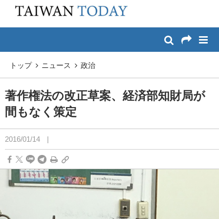
:::
メイン コンテンツへスキップ
:::
トップ
ニュース
政治
著作権法の改正草案、経済部知財局が
間もなく策定
2016/01/14
|