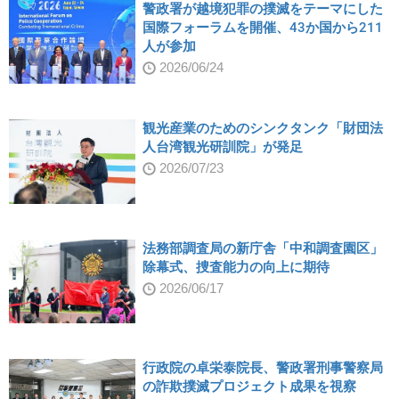
警政署が越境犯罪の撲滅をテーマにした
国際フォーラムを開催、43か国から211
人が参加
2026/06/24
観光産業のためのシンクタンク「財団法
人台湾観光研訓院」が発足
2026/07/23
法務部調査局の新庁舎「中和調査園区」
除幕式、捜査能力の向上に期待
2026/06/17
行政院の卓栄泰院長、警政署刑事警察局
の詐欺撲滅プロジェクト成果を視察