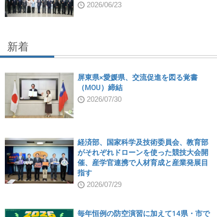
2026/06/23
新着
屏東県×愛媛県、交流促進を図る覚書
（MOU）締結
2026/07/30
経済部、国家科学及技術委員会、教育部
がそれぞれドローンを使った競技大会開
催、産学官連携で人材育成と産業発展目
指す
2026/07/29
毎年恒例の防空演習に加えて14県・市で