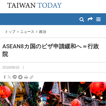
:::
メイン コンテンツへスキップ
:::
トップ
ニュース
政治
ASEAN8カ国のビザ申請緩和へ＝行政
院
2016/06/16
|