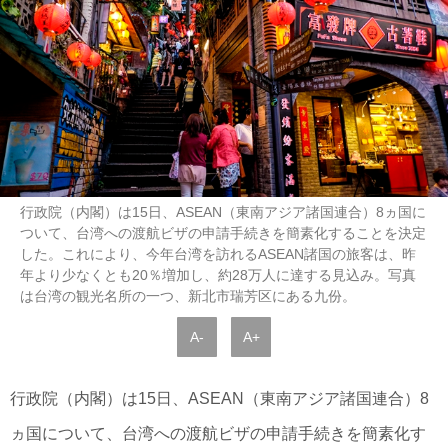
行政院（内閣）は15日、ASEAN（東南アジア諸国連合）8ヵ国に
ついて、台湾への渡航ビザの申請手続きを簡素化することを決定
した。これにより、今年台湾を訪れるASEAN諸国の旅客は、昨
年より少なくとも20％増加し、約28万人に達する見込み。写真
は台湾の観光名所の一つ、新北市瑞芳区にある九份。
A-
A+
行政院（内閣）は15日、ASEAN（東南アジア諸国連合）8
ヵ国について、台湾への渡航ビザの申請手続きを簡素化す