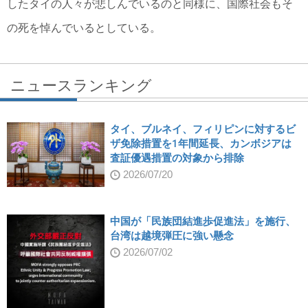
したタイの人々が悲しんでいるのと同様に、国際社会もそ
の死を悼んでいるとしている。
ニュースランキング
タイ、ブルネイ、フィリピンに対するビ
ザ免除措置を1年間延長、カンボジアは
査証優遇措置の対象から排除
2026/07/20
中国が「民族団結進歩促進法」を施行、
台湾は越境弾圧に強い懸念
2026/07/02