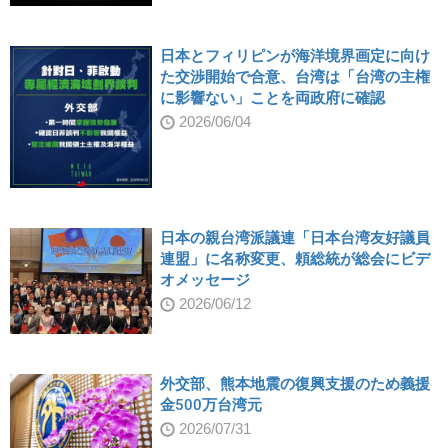
日本とフィリピンが海洋境界画定に向け
た交渉開始で合意、台湾は「台湾の主権
に影響ない」ことを両政府に確認
2026/06/04
日本の親台湾派議連「日本台湾友好議員
連盟」に名称変更、頼総統が総会にビデ
オメッセージ
2026/06/12
外交部、熊本地震の復興支援のため義援
金500万台湾元
2026/07/31