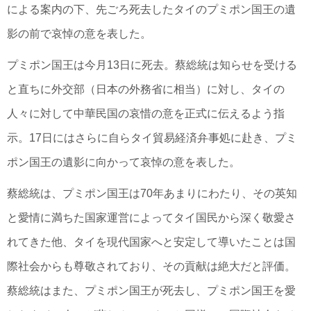
による案内の下、先ごろ死去したタイのプミポン国王の遺
影の前で哀悼の意を表した。
プミポン国王は今月13日に死去。蔡総統は知らせを受ける
と直ちに外交部（日本の外務省に相当）に対し、タイの
人々に対して中華民国の哀惜の意を正式に伝えるよう指
示。17日にはさらに自らタイ貿易経済弁事処に赴き、プミ
ポン国王の遺影に向かって哀悼の意を表した。
蔡総統は、プミポン国王は70年あまりにわたり、その英知
と愛情に満ちた国家運営によってタイ国民から深く敬愛さ
れてきた他、タイを現代国家へと安定して導いたことは国
際社会からも尊敬されており、その貢献は絶大だと評価。
蔡総統はまた、プミポン国王が死去し、プミポン国王を愛