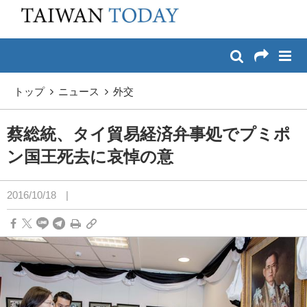
:::
メイン コンテンツへスキップ
:::
トップ
ニュース
外交
蔡総統、タイ貿易経済弁事処でプミポ
ン国王死去に哀悼の意
2016/10/18
|