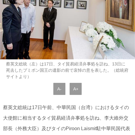
蔡英文総統（左）は17日、タイ貿易経済弁事処を訪ね、13日に
死去したプミポン国王の遺影の前で哀悼の意を表した。（総統府
サイトより）
A-
A+
蔡英文総統は17日午前、中華民国（台湾）におけるタイの
大使館に相当するタイ貿易経済弁事処を訪ね、李大維外交
部長（外務大臣）及びタイのPiroon Laismit駐中華民国代表