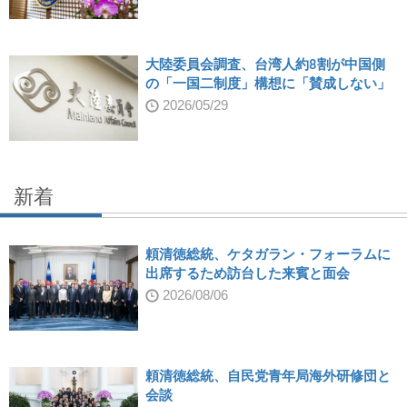
大陸委員会調査、台湾人約8割が中国側
の「一国二制度」構想に「賛成しない」
2026/05/29
新着
頼清徳総統、ケタガラン・フォーラムに
出席するため訪台した来賓と面会
2026/08/06
頼清徳総統、自民党青年局海外研修団と
会談