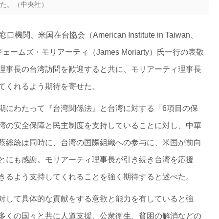
た。（中央社）
米国在台協会（American Institute in Taiwan、
ームズ・モリアーティ（James Moriarty）氏一行の表敬
理事長の台湾訪問を歓迎すると共に、モリアーティ理事長
てくれるよう期待を寄せた。
期にわたって『台湾関係法』と台湾に対する「6項目の保
湾の安全保障と民主制度を支持していることに対し、中華
蔡総統は同時に、台湾の国際組織への参与に、米国が前向
とにも感謝。モリアーティ理事長が引き続き台湾を応援
きるよう支持してくれることを強く期待すると述べた。
対して具体的な貢献をする意欲と能力を有していると強
多くの国々と共に人道支援、公衆衛生、貧困の解消などの