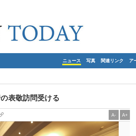
ニュース
写真
関連リンク
ア
行の表敬訪問受ける
A-
A+