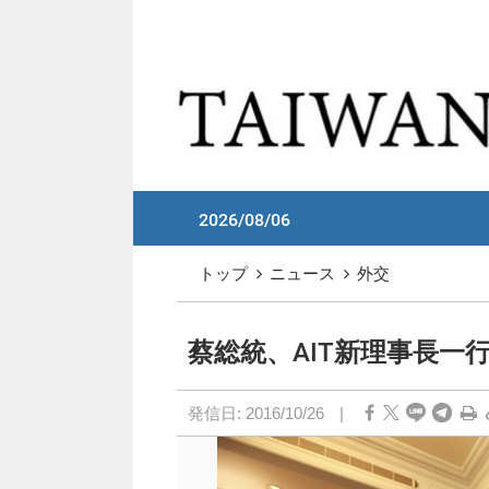
メイン コンテンツへスキップ
:::
2026/08/06
:::
トップ
ニュース
外交
蔡総統、AIT新理事長一
発信日:
2016/10/26
|