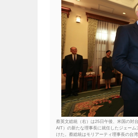
蔡英文総統（右）は25日午後、米国の対台湾窓口機関
AIT）の新たな理事長に就任したジェームズ・
けた。蔡総統はモリアーティ理事長の台湾