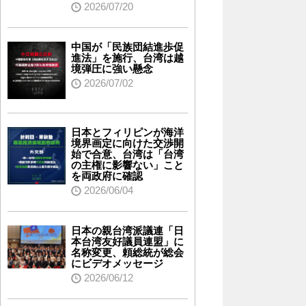
2026/07/20
中国が「民族団結進歩促
進法」を施行、台湾は越
境弾圧に強い懸念
2026/07/02
日本とフィリピンが海洋
境界画定に向けた交渉開
始で合意、台湾は「台湾
の主権に影響ない」こと
を両政府に確認
2026/06/04
日本の親台湾派議連「日
本台湾友好議員連盟」に
名称変更、頼総統が総会
にビデオメッセージ
2026/06/12