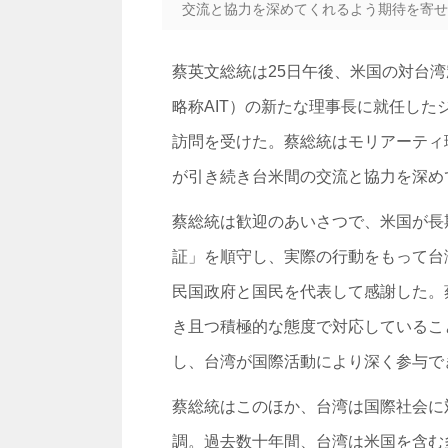
交流と協力を深めてくれるよう期待を寄せ
蔡英文総統は25日午後、米国の対台湾窓口機関、
略称AIT）の新たな理事長に就任したジェ
訪問を受けた。蔡総統はモリアーティ
が引き続き台米間の交流と協力を深め
蔡総統は歓迎のあいさつで、米国が長
証」を順守し、実際の行動をもって台
民国政府と国民を代表して感謝した。
き且つ積極的な態度で対応しているこ
し、台湾が国際活動により深く参与で
蔡総統はこのほか、台湾は国際社会に
調。過去数十年間、台湾は米国を含む