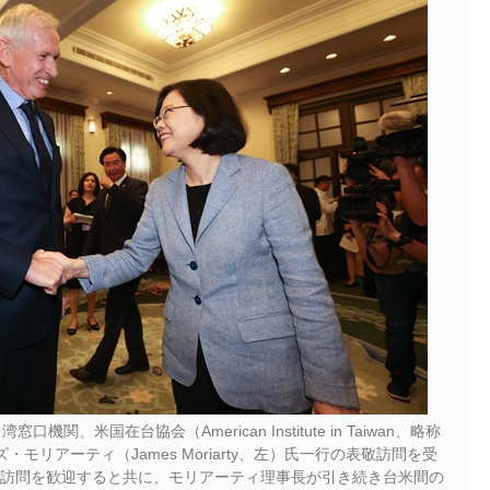
、米国在台協会（American Institute in Taiwan、略称
モリアーティ（James Moriarty、左）氏一行の表敬訪問を受
訪問を歓迎すると共に、モリアーティ理事長が引き続き台米間の