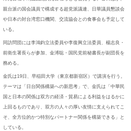
親台派の国会議員で構成する超党派議連、日華議員懇談会
や日本の対台湾窓口機関、交流協会との食事会も予定して
いる。
同訪問団には李鴻鈞立法委員や李復興立法委員、楊志良・
前衛生署長らが参加、金溥聡・国民党前秘書長が副団長を
務める。
金氏は19日、早稲田大学（東京都新宿区）で講演を行う。
テーマは「日台関係構築への新思考」で、金氏は「中華民
国と日本の関係は双方の経済・貿易による利益をはるかに
上回るものであり、双方の人々の厚い友情に支えられてこ
そ、全方位的かつ特別なパートナー関係を構築できる」と
している。