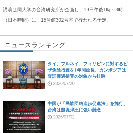
講演は同大学の台湾研究所が企画し、19日午後1時～3時
（日本時間）に、15号館302号室で行われる予定。
ニュースランキング
タイ、ブルネイ、フィリピンに対するビ
ザ免除措置を1年間延長、カンボジアは
査証優遇措置の対象から排除
2026/07/20
中国が「民族団結進歩促進法」を施行、
台湾は越境弾圧に強い懸念
2026/07/02