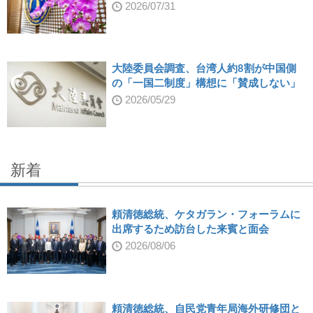
2026/07/31
大陸委員会調査、台湾人約8割が中国側
の「一国二制度」構想に「賛成しない」
2026/05/29
新着
頼清徳総統、ケタガラン・フォーラムに
出席するため訪台した来賓と面会
2026/08/06
頼清徳総統、自民党青年局海外研修団と