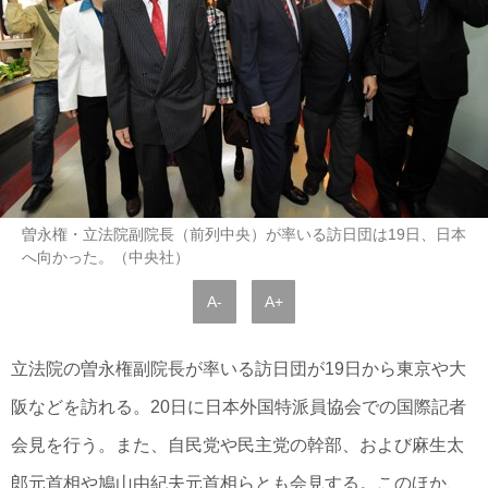
曽永権・立法院副院長（前列中央）が率いる訪日団は19日、日本
へ向かった。（中央社）
A-
A+
立法院の曽永権副院長が率いる訪日団が19日から東京や大
阪などを訪れる。20日に日本外国特派員協会での国際記者
会見を行う。また、自民党や民主党の幹部、および麻生太
郎元首相や鳩山由紀夫元首相らとも会見する。このほか、