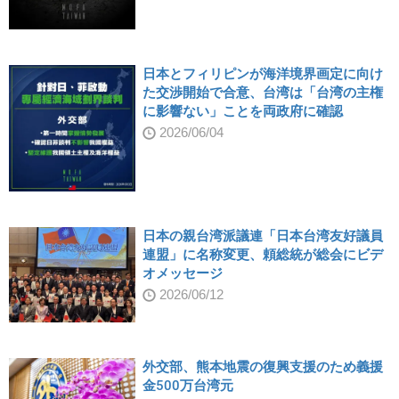
日本とフィリピンが海洋境界画定に向け
た交渉開始で合意、台湾は「台湾の主権
に影響ない」ことを両政府に確認
2026/06/04
日本の親台湾派議連「日本台湾友好議員
連盟」に名称変更、頼総統が総会にビデ
オメッセージ
2026/06/12
外交部、熊本地震の復興支援のため義援
金500万台湾元