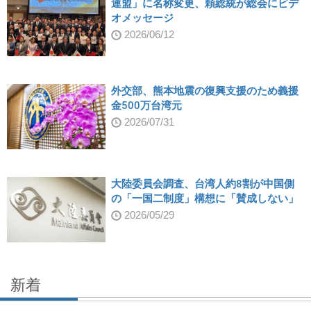
連盟」に名称変更、頼総統が総会にビデ
オメッセージ
2026/06/12
外交部、熊本地震の復興支援のため義援
金500万台湾元
2026/07/31
大陸委員会調査、台湾人約8割が中国側
の「一国二制度」構想に「賛成しない」
2026/05/29
新着