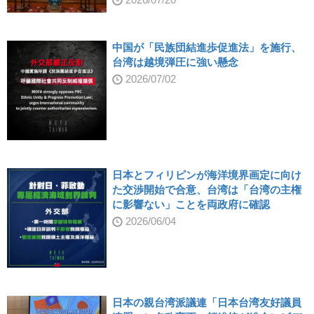
中国が「民族団結進歩促進法」を施行、
台湾は越境弾圧に強い懸念
2026/07/02
日本とフィリピンが海洋境界画定に向け
た交渉開始で合意、台湾は「台湾の主権
に影響ない」ことを両政府に確認
2026/06/04
日本の親台湾派議連「日本台湾友好議員