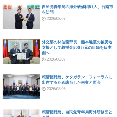
自民党青年局の海外研修団81人、台南市
を訪問
2026/08/07
外交部の林佳龍部長、熊本地震の被災地
支援として義援金500万元の目録を日本
側へ
2026/08/07
頼清徳総統、ケタガラン・フォーラムに
出席するため訪台した来賓と面会
2026/08/06
頼清徳総統、自民党青年局海外研修団と