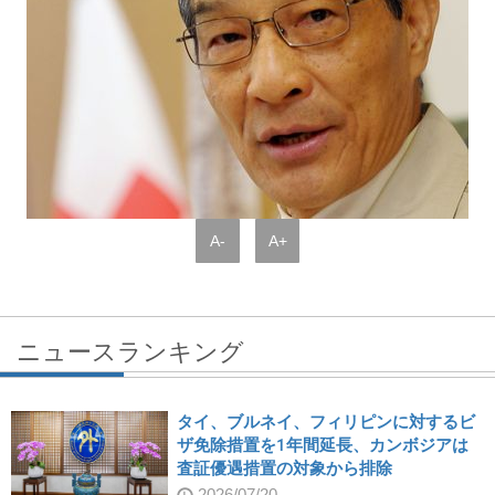
A-
A+
ニュースランキング
タイ、ブルネイ、フィリピンに対するビ
ザ免除措置を1年間延長、カンボジアは
査証優遇措置の対象から排除
2026/07/20