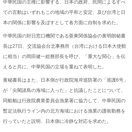
中華民国の主権に影響する、日本の政府、民間によるすべ
ての言動はいずれもこの地域の平和と安定、及び台湾と日
本の関係に影響を及ぼすとして各方面に自制を求めた。
中華民国の対日窓口機関である亜東関係協会の黄明朗秘書
長は27日、交流協会台北事務所（台湾における日本大使館
に相当）の岡田健一総務部長を呼び、「重大な関心」を伝
えると共に、中華民国の立場を重ねて表明した。
黄秘書長はまた、日本側が行政院海岸巡防署の「巡護6号」
が「尖閣諸島の海域に入った」と抗議したことについて、
同船舶は行政院農業委員会漁業署に協力して、中華民国の
暫定法執行ライン内の北方海域における漁業の護衛勤務を
行っていたと説明、日本側に冷静な対応を求めた。