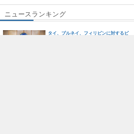
ニュースランキング
タイ、ブルネイ、フィリピンに対するビ
ザ免除措置を1年間延長、カンボジアは
査証優遇措置の対象から排除
2026/07/20
中国が「民族団結進歩促進法」を施行、
台湾は越境弾圧に強い懸念
2026/07/02
日本とフィリピンが海洋境界画定に向け