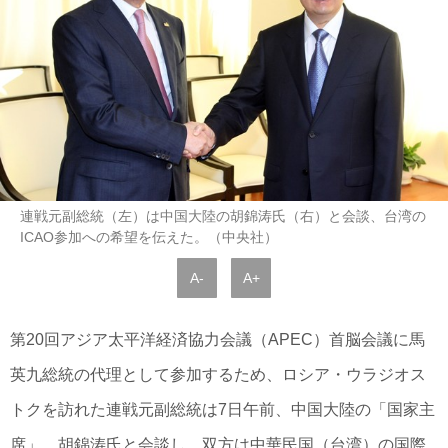
連戦元副総統（左）は中国大陸の胡錦涛氏（右）と会談、台湾の
ICAO参加への希望を伝えた。（中央社）
A-
A+
第20回アジア太平洋経済協力会議（APEC）首脳会議に馬
英九総統の代理として参加するため、ロシア・ウラジオス
トクを訪れた連戦元副総統は7日午前、中国大陸の「国家主
席」、胡錦涛氏と会談し、双方は中華民国（台湾）の国際