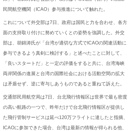
民間航空機関（ICAO）参与推進について触れた。
これについて外交部は7日、政府は国民と力を合わせ、各方
面の支持取り付けに努めていくとの姿勢を強調した。外交
部は、胡錦涛氏が「台湾が適切な方式でICAOの関連活動に
参与できるよう真剣に検討する」と述べたことに対して、
「良いスタートだ」と一定の評価をすると共に、台湾海峡
両岸関係の進展と台湾の国際社会における活動空間の拡大
は矛盾せず、逆に寄与しあうものであると重ねて訴えた。
交通部民用航空局は7日、台北飛行情報区は世界で最も密度
の高い航路の一つで、昨年だけで台北飛行情報区が提供し
た飛行管制サービスは延べ120万フライトに達したと指摘、
ICAOに参加できた場合、台湾は最新の情報が得られる他、