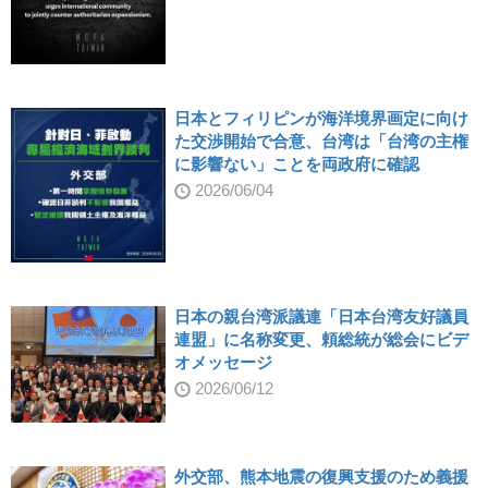
日本とフィリピンが海洋境界画定に向け
た交渉開始で合意、台湾は「台湾の主権
に影響ない」ことを両政府に確認
2026/06/04
日本の親台湾派議連「日本台湾友好議員
連盟」に名称変更、頼総統が総会にビデ
オメッセージ
2026/06/12
外交部、熊本地震の復興支援のため義援