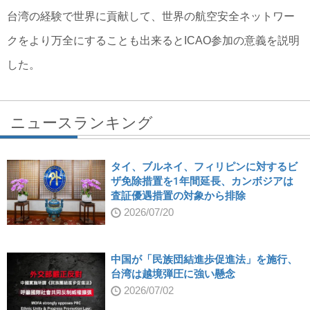
台湾の経験で世界に貢献して、世界の航空安全ネットワー
クをより万全にすることも出来るとICAO参加の意義を説明
した。
ニュースランキング
タイ、ブルネイ、フィリピンに対するビ
ザ免除措置を1年間延長、カンボジアは
査証優遇措置の対象から排除
2026/07/20
中国が「民族団結進歩促進法」を施行、
台湾は越境弾圧に強い懸念
2026/07/02