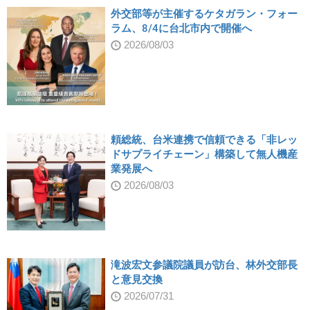
外交部等が主催するケタガラン・フォー
ラム、8/4に台北市内で開催へ
2026/08/03
頼総統、台米連携で信頼できる「非レッ
ドサプライチェーン」構築して無人機産
業発展へ
2026/08/03
滝波宏文参議院議員が訪台、林外交部長
と意見交換
2026/07/31