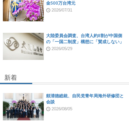
金500万台湾元
2026/07/31
大陸委員会調査、台湾人約8割が中国側
の「一国二制度」構想に「賛成しない」
2026/05/29
新着
頼清徳総統、自民党青年局海外研修団と
会談
2026/08/05