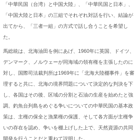
「中華民国（台湾）と中国大陸」、「中華民国と日本」、
「中国大陸と日本」の三組でそれぞれ対話を行い、結論が
出てから、「三者一組」の方式で話し合うことを希望し
た。
馬総統は、北海油田を例にあげ、1960年に英国、ドイツ、
デンマーク、ノルウェーが同海域の領有権を主張したのに
対し、国際司法裁判所は1969年に「北海大陸棚事件」を審
理すると共に、北海の境界問題について決定的な判決を下
し、各国はその後、区域の分割と石油の生産を始めたと強
調。釣魚台列島をめぐる争いについての中華民国の基本政
策は、主権の保全と漁業権の保護、そして各方面が主権争
いの存在を認め、争いを棚上げした上で、天然資源の共同
開発を行うことだと重ねて説明した。