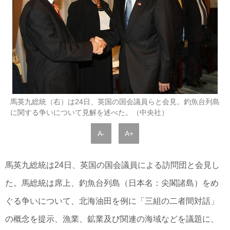
馬英九総統（右）は24日、英国の国会議員らと会見。釣魚台列島
に関する争いについて見解を述べた。（中央社）
A-
A+
馬英九総統は24日、英国の国会議員による訪問団と会見し
た。馬総統は席上、釣魚台列島（日本名：尖閣諸島）をめ
ぐる争いについて、北海油田を例に「三組の二者間対話」
の概念を提示、漁業、鉱業及び関連の海域などを議題に、