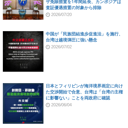
ザ免除措置を1年間延長、カンボジアは
査証優遇措置の対象から排除
2026/07/20
中国が「民族団結進歩促進法」を施行、
台湾は越境弾圧に強い懸念
2026/07/02
日本とフィリピンが海洋境界画定に向け
た交渉開始で合意、台湾は「台湾の主権
に影響ない」ことを両政府に確認
2026/06/04