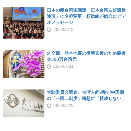
日本の親台湾派議連「日本台湾友好議員
連盟」に名称変更、頼総統が総会にビデ
オメッセージ
2026/06/12
外交部、熊本地震の復興支援のため義援
金500万台湾元
2026/07/31
大陸委員会調査、台湾人約8割が中国側
の「一国二制度」構想に「賛成しない」
2026/05/29