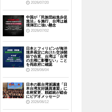
2026/07/20
中国が「民族団結進歩促
進法」を施行、台湾は越
境弾圧に強い懸念
2026/07/02
日本とフィリピンが海洋
境界画定に向けた交渉開
始で合意、台湾は「台湾
の主権に影響ない」こと
を両政府に確認
2026/06/04
日本の親台湾派議連「日
本台湾友好議員連盟」に
名称変更、頼総統が総会
にビデオメッセージ
2026/06/12