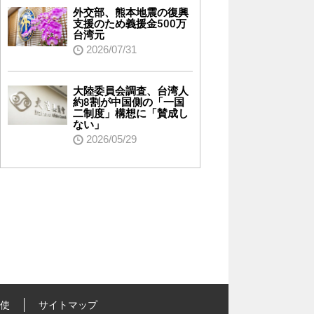
外交部、熊本地震の復興
支援のため義援金500万
台湾元
2026/07/31
大陸委員会調査、台湾人
約8割が中国側の「一国
二制度」構想に「賛成し
ない」
2026/05/29
行使
サイトマップ