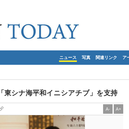
ニュース
写真
関連リンク
ア
「東シナ海平和イニシアチブ」を支持
A-
A+