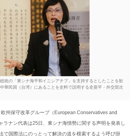
総統の「東シナ海平和イニシアチブ」を支持するとしたことを歓
中華民国（台湾）にあることを史料で説明する史亜平・外交部次
改革グループ（European Conservatives and
ン・キャラナン代表は25日、東シナ海情勢に関する声明を発表し
法で国際法にのっとって解決の道を模索するよう呼び掛