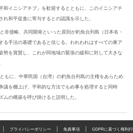
平和イニシアチブ」を歓迎するとともに、このイニシアチ
され和平促進に寄与するとの認識を示した。
話と非侵略、共同開発といった原則が釣魚台列島（日本名・
する手法の基礎であると信じる。われわれはすべての東ア
姿勢を賞賛し、これが同地域の緊張の緩和に対して大きな
。
とともに、中華民国（台湾）の釣魚台列島の主権をあらため
争議を棚上げ、平和的な方法でもめ事を処理すると同時
ズムの構築を呼び掛けると説明した。
プライバシーポリシー
免責事項
GDPRに基づく権利