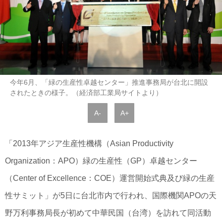
今年6月、「緑の生産性卓越センター」推進事務局が台北に開設
されたときの様子。（経済部工業局サイトより）
A-
A+
「2013年アジア生産性機構（Asian Productivity
Organization：APO）緑の生産性（GP）卓越センター
（Center of Excellence：COE）運営開始式典及び緑の生産
性サミット」が5日に台北市内で行われ、国際機関APOの天
野万利事務局長が初めて中華民国（台湾）を訪れて同活動