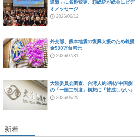
連盟」に名称変更、頼総統が総会にビデ
オメッセージ
2026/06/12
外交部、熊本地震の復興支援のため義援
金500万台湾元
2026/07/31
大陸委員会調査、台湾人約8割が中国側
の「一国二制度」構想に「賛成しない」
2026/05/29
新着