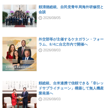
頼清徳総統、自民党青年局海外研修団と
会談
2026/08/05
外交部等が主催するケタガラン・フォー
ラム、8/4に台北市内で開催へ
2026/08/03
頼総統、台米連携で信頼できる「非レッ
ドサプライチェーン」構築して無人機産
業発展へ
2026/08/03