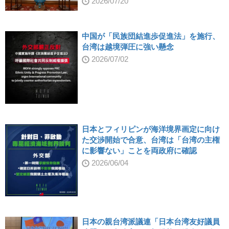
2026/07/20
中国が「民族団結進歩促進法」を施行、
台湾は越境弾圧に強い懸念
2026/07/02
日本とフィリピンが海洋境界画定に向け
た交渉開始で合意、台湾は「台湾の主権
に影響ない」ことを両政府に確認
2026/06/04
日本の親台湾派議連「日本台湾友好議員