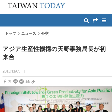
:::
メイン コンテンツへスキップ
:::
トップ
ニュース
外交
アジア生産性機構の天野事務局長が初
来台
2013/11/05
|