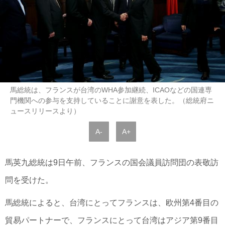
馬総統は、フランスが台湾のWHA参加継続、ICAOなどの国連専
門機関への参与を支持していることに謝意を表した。（総統府ニ
ュースリリースより）
A-
A+
馬英九総統は9日午前、フランスの国会議員訪問団の表敬訪
問を受けた。
馬総統によると、台湾にとってフランスは、欧州第4番目の
貿易パートナーで、フランスにとって台湾はアジア第9番目