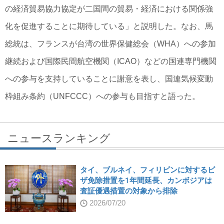
の経済貿易協力協定が二国間の貿易・経済における関係強
化を促進することに期待している」と説明した。なお、馬
総統は、フランスが台湾の世界保健総会（WHA）への参加
継続および国際民間航空機関（ICAO）などの国連専門機関
への参与を支持していることに謝意を表し、国連気候変動
枠組み条約（UNFCCC）への参与も目指すと語った。
ニュースランキング
タイ、ブルネイ、フィリピンに対するビ
ザ免除措置を1年間延長、カンボジアは
査証優遇措置の対象から排除
2026/07/20