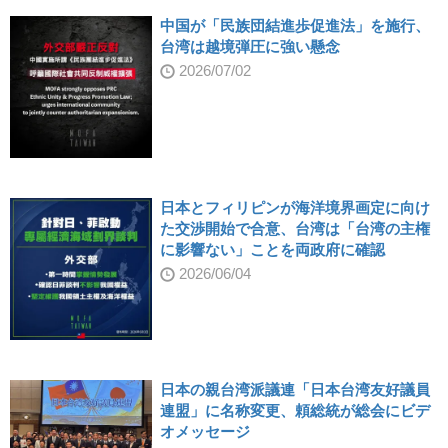
中国が「民族団結進歩促進法」を施行、
台湾は越境弾圧に強い懸念
2026/07/02
日本とフィリピンが海洋境界画定に向け
た交渉開始で合意、台湾は「台湾の主権
に影響ない」ことを両政府に確認
2026/06/04
日本の親台湾派議連「日本台湾友好議員
連盟」に名称変更、頼総統が総会にビデ
オメッセージ