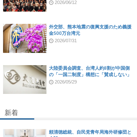
2026/06/12
外交部、熊本地震の復興支援のため義援
金500万台湾元
2026/07/31
大陸委員会調査、台湾人約8割が中国側
の「一国二制度」構想に「賛成しない」
2026/05/29
新着
頼清徳総統、自民党青年局海外研修団と