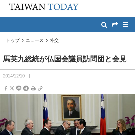
:::
メイン コンテンツへスキップ
:::
トップ
ニュース
外交
馬英九総統が仏国会議員訪問団と会見
2014/12/10
|