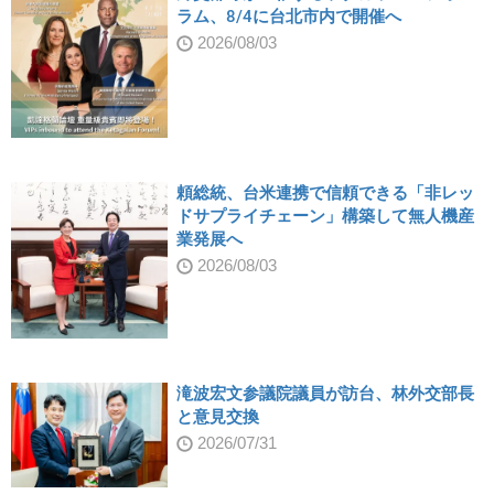
ラム、8/4に台北市内で開催へ
2026/08/03
頼総統、台米連携で信頼できる「非レッ
ドサプライチェーン」構築して無人機産
業発展へ
2026/08/03
滝波宏文参議院議員が訪台、林外交部長
と意見交換
2026/07/31