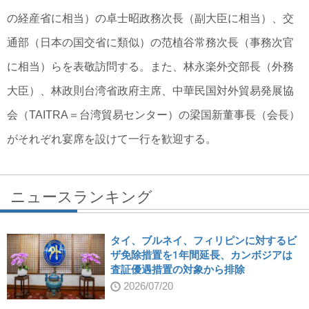
の経産省に相当）の卓士昭政務次長（副大臣に相当）、交
通部（日本の国交省に類似）の范植谷常務次長（事務次官
に相当）らを表敬訪問する。また、林永楽外交部長（外務
大臣）、林政則台湾省政府主席、中華民国対外貿易発展協
会（TAITRA＝台湾貿易センター）の梁国新董事長（会長）
がそれぞれ宴席を設けて一行を歓迎する。
ニュースランキング
タイ、ブルネイ、フィリピンに対するビ
ザ免除措置を1年間延長、カンボジアは
査証優遇措置の対象から排除
2026/07/20