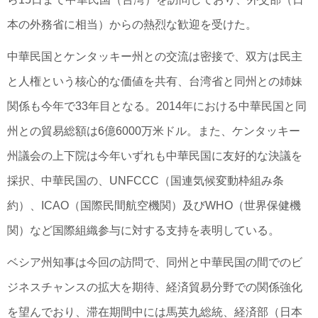
本の外務省に相当）からの熱烈な歓迎を受けた。
中華民国とケンタッキー州との交流は密接で、双方は民主
と人権という核心的な価値を共有、台湾省と同州との姉妹
関係も今年で33年目となる。2014年における中華民国と同
州との貿易総額は6億6000万米ドル。また、ケンタッキー
州議会の上下院は今年いずれも中華民国に友好的な決議を
採択、中華民国の、UNFCCC（国連気候変動枠組み条
約）、ICAO（国際民間航空機関）及びWHO（世界保健機
関）など国際組織参与に対する支持を表明している。
ベシア州知事は今回の訪問で、同州と中華民国の間でのビ
ジネスチャンスの拡大を期待、経済貿易分野での関係強化
を望んでおり、滞在期間中には馬英九総統、経済部（日本