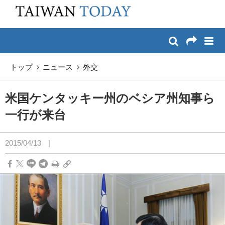
:::
メイン コンテンツへスキップ
:::
トップ
ニュース
外交
米国ケンタッキー州のベシア州知事ら
一行が来台
2015/04/13
|