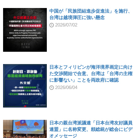
中国が「民族団結進歩促進法」を施行、
台湾は越境弾圧に強い懸念
2026/07/02
日本とフィリピンが海洋境界画定に向け
た交渉開始で合意、台湾は「台湾の主権
に影響ない」ことを両政府に確認
2026/06/04
日本の親台湾派議連「日本台湾友好議員
連盟」に名称変更、頼総統が総会にビデ
オメッセージ