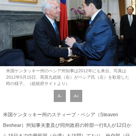
米国ケンタッキー州のベシア州知事は2012年にも来台。写真は
2012年5月15日、馬英九総統（右）がベシア氏（左）を歓迎した
時の様子。（総統府サイトより）
A-
A+
米国ケンタッキー州のスティーブ・ベシア（Steaven
Beshear）州知事夫妻及び同州政府の幹部一行8人が12日か
ら15日まで中華民国（台湾）を訪問しており、外交部（日