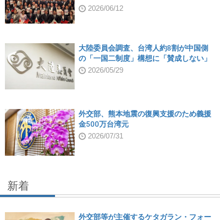
2026/06/12
大陸委員会調査、台湾人約8割が中国側
の「一国二制度」構想に「賛成しない」
2026/05/29
外交部、熊本地震の復興支援のため義援
金500万台湾元
2026/07/31
新着
外交部等が主催するケタガラン・フォー