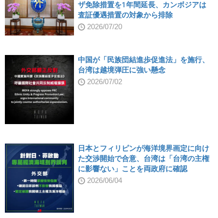
ザ免除措置を1年間延長、カンボジアは
査証優遇措置の対象から排除
2026/07/20
中国が「民族団結進歩促進法」を施行、
台湾は越境弾圧に強い懸念
2026/07/02
日本とフィリピンが海洋境界画定に向け
た交渉開始で合意、台湾は「台湾の主権
に影響ない」ことを両政府に確認
2026/06/04