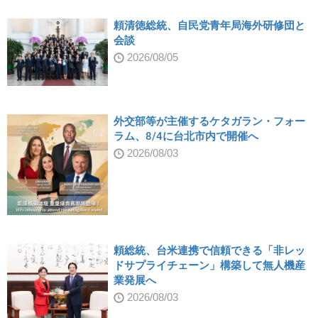
頼清徳総統、自民党青年局海外研修団と
会談
2026/08/05
外交部等が主催するケタガラン・フォー
ラム、8/4に台北市内で開催へ
2026/08/03
頼総統、台米連携で信頼できる「非レッ
ドサプライチェーン」構築して無人機産
業発展へ
2026/08/03