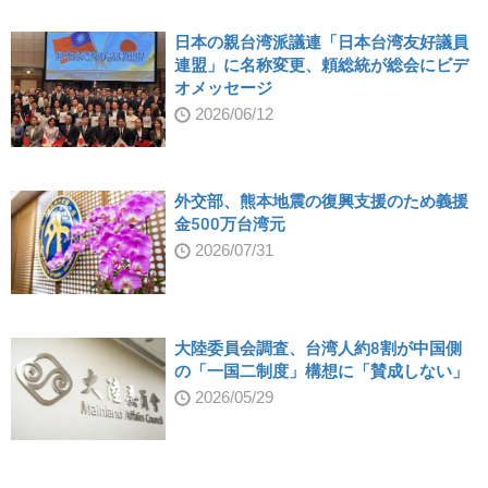
日本の親台湾派議連「日本台湾友好議員
連盟」に名称変更、頼総統が総会にビデ
オメッセージ
2026/06/12
外交部、熊本地震の復興支援のため義援
金500万台湾元
2026/07/31
大陸委員会調査、台湾人約8割が中国側
の「一国二制度」構想に「賛成しない」
2026/05/29