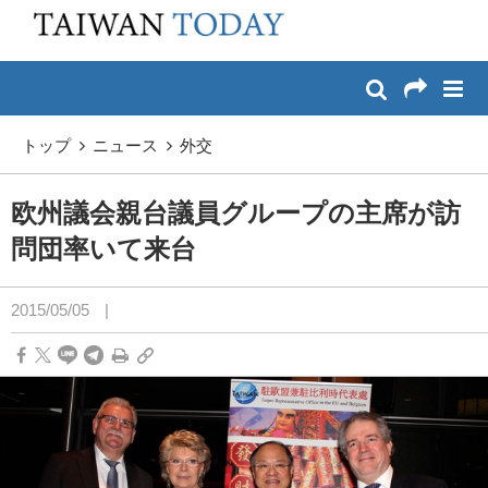
:::
メイン コンテンツへスキップ
:::
トップ
ニュース
外交
欧州議会親台議員グループの主席が訪
問団率いて来台
2015/05/05
|