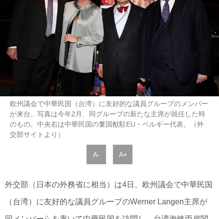
欧州議会で中華民国（台湾）に友好的な議員グループのメンバー
が来台。写真は今年2月、同グループの新たな主席が就任した時
のもの。中央右は中華民国の董国猷駐EU・ベルギー代表。（外
交部サイトより）
A-
A+
外交部（日本の外務省に相当）は4日、欧州議会で中華民国
（台湾）に友好的な議員グループのWerner Langen主席が
同メンバーらを率いて中華民国を訪問し、台湾海峡両岸関