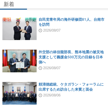
新着
自民党青年局の海外研修団81人、台南市
を訪問
2026/08/07
外交部の林佳龍部長、熊本地震の被災地
支援として義援金500万元の目録を日本
側へ
2026/08/07
頼清徳総統、ケタガラン・フォーラムに
出席するため訪台した来賓と面会
2026/08/06