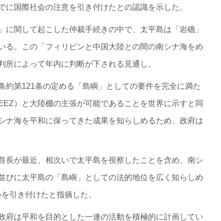
でに国際社会の注意を引き付けたとの認識を示した。
」に関して起こした仲裁手続きの中で、太平島は「岩礁」
いる。この「フィリピンと中国大陸との間の南シナ海をめ
判所によって年内に判断が下される見通し。
条約第121条の定める「島嶼」としての要件を完全に満た
EEZ）と大陸棚の主張が可能であることを世界に示すと同
シナ海を平和に保ってきた成果を知らしめるため、政府は
首長が最近、相次いで太平島を視察したことを含め、南シ
並びに太平島の「島嶼」としての法的地位を広く知らしめ
心を引き付けたと指摘した。
政府は平和を目的とした一連の活動を積極的に計画してい