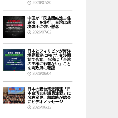
2026/07/20
中国が「民族団結進歩促
進法」を施行、台湾は越
境弾圧に強い懸念
2026/07/02
日本とフィリピンが海洋
境界画定に向けた交渉開
始で合意、台湾は「台湾
の主権に影響ない」こと
を両政府に確認
2026/06/04
日本の親台湾派議連「日
本台湾友好議員連盟」に
名称変更、頼総統が総会
にビデオメッセージ
2026/06/12