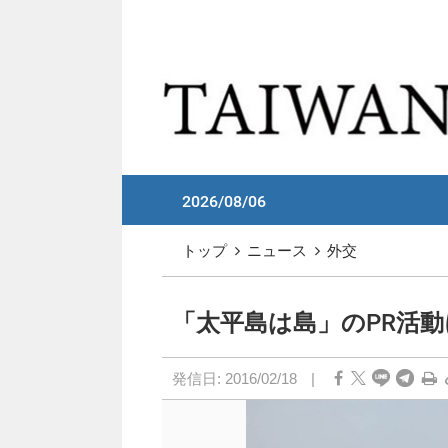
メイン コンテンツへスキップ
:::
2026/08/06
:::
トップ
ニュース
外交
「太平島は島」のPR活
発信日:
2016/02/18
|