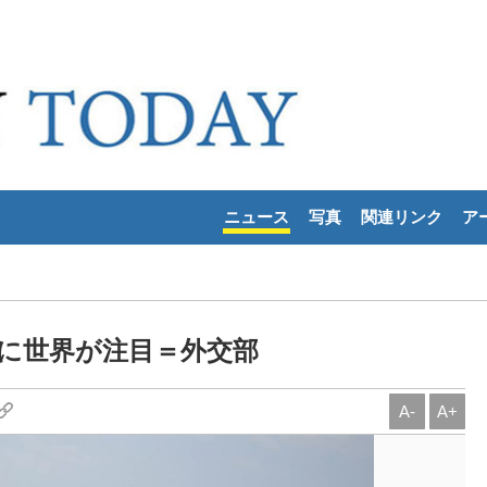
ニュース
写真
関連リンク
ア
動に世界が注目＝外交部
A-
A+