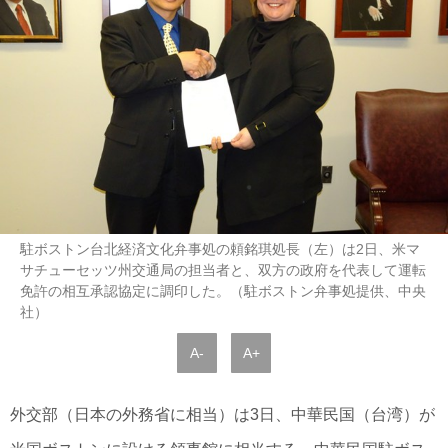
駐ボストン台北経済文化弁事処の頼銘琪処長（左）は2日、米マ
サチューセッツ州交通局の担当者と、双方の政府を代表して運転
免許の相互承認協定に調印した。（駐ボストン弁事処提供、中央
社）
A-
A+
外交部（日本の外務省に相当）は3日、中華民国（台湾）が