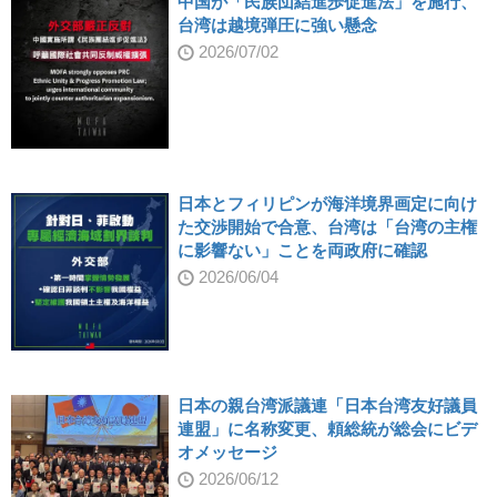
中国が「民族団結進歩促進法」を施行、
台湾は越境弾圧に強い懸念
2026/07/02
日本とフィリピンが海洋境界画定に向け
た交渉開始で合意、台湾は「台湾の主権
に影響ない」ことを両政府に確認
2026/06/04
日本の親台湾派議連「日本台湾友好議員
連盟」に名称変更、頼総統が総会にビデ
オメッセージ
2026/06/12