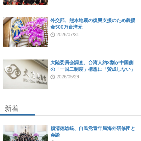
外交部、熊本地震の復興支援のため義援
金500万台湾元
2026/07/31
大陸委員会調査、台湾人約8割が中国側
の「一国二制度」構想に「賛成しない」
2026/05/29
新着
頼清徳総統、自民党青年局海外研修団と
会談