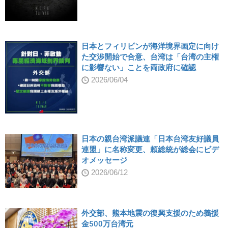
日本とフィリピンが海洋境界画定に向け
た交渉開始で合意、台湾は「台湾の主権
に影響ない」ことを両政府に確認
2026/06/04
日本の親台湾派議連「日本台湾友好議員
連盟」に名称変更、頼総統が総会にビデ
オメッセージ
2026/06/12
外交部、熊本地震の復興支援のため義援
金500万台湾元