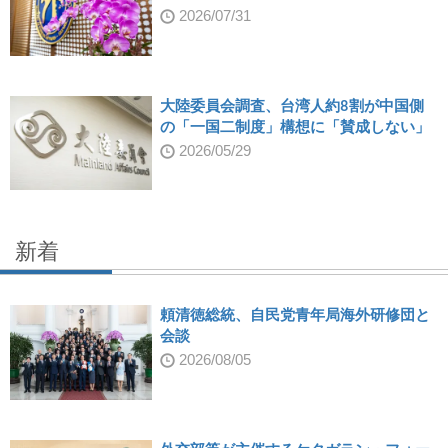
2026/07/31
大陸委員会調査、台湾人約8割が中国側
の「一国二制度」構想に「賛成しない」
2026/05/29
新着
頼清徳総統、自民党青年局海外研修団と
会談
2026/08/05