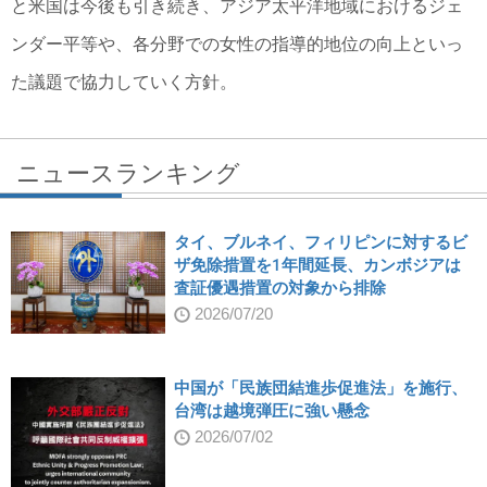
と米国は今後も引き続き、アジア太平洋地域におけるジェ
ンダー平等や、各分野での女性の指導的地位の向上といっ
た議題で協力していく方針。
ニュースランキング
タイ、ブルネイ、フィリピンに対するビ
ザ免除措置を1年間延長、カンボジアは
査証優遇措置の対象から排除
2026/07/20
中国が「民族団結進歩促進法」を施行、
台湾は越境弾圧に強い懸念
2026/07/02