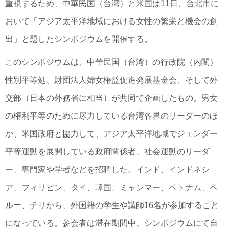
重視するため、中華民国（台湾）と米国は11日、台北市に
おいて「アジア太平洋地域における女性の繁栄と機会の創
出」と題したシンポジウムを開催する。
このシンポジウムは、中華民国（台湾）の行政院（内閣）
性別平等処、財団法人婦女権益促進発展基金会、そして外
交部（日本の外務省に相当）が共同で企画したもの。男女
の権利平等のために尽力している台湾各界のリーダーのほ
か、米国政府と協力して、アジア太平洋地域でジェンダー
平等運動を展開している政府関係者、社会運動のリーダ
ー、専門家や学者などを招聘した。インド、インドネシ
ア、フィリピン、タイ、韓国、ミャンマー、ベトナム、ペ
ルー、チリから、外国籍の学生や講師16名が参加すること
になっている。参会者は滞在期間中、シンポジウムにて自