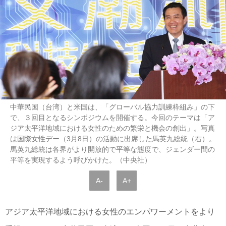
中華民国（台湾）と米国は、「グローバル協力訓練枠組み」の下
で、３回目となるシンポジウムを開催する。今回のテーマは「ア
ジア太平洋地域における女性のための繁栄と機会の創出」。写真
は国際女性デー（3月8日）の活動に出席した馬英九総統（右）。
馬英九総統は各界がより開放的で平等な態度で、ジェンダー間の
平等を実現するよう呼びかけた。（中央社）
A-
A+
アジア太平洋地域における女性のエンパワーメントをより