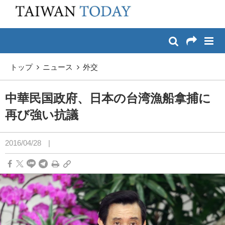
:::
メイン コンテンツへスキップ
:::
トップ
ニュース
外交
中華民国政府、日本の台湾漁船拿捕に
再び強い抗議
2016/04/28
|