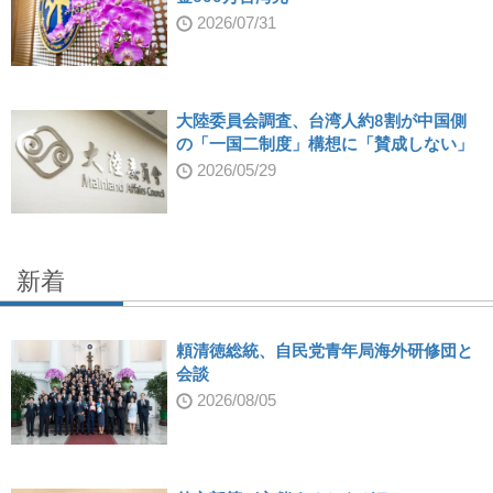
2026/07/31
大陸委員会調査、台湾人約8割が中国側
の「一国二制度」構想に「賛成しない」
2026/05/29
新着
頼清徳総統、自民党青年局海外研修団と
会談
2026/08/05