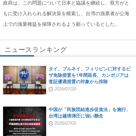
政府は、この問題について日本と協議を継続し、双方がと
もに受け入れられる解決策を模索し、台湾の漁業者が公海
上での漁業権益を保障されるよう願っているとした。
ニュースランキング
タイ、ブルネイ、フィリピンに対するビ
ザ免除措置を1年間延長、カンボジアは
査証優遇措置の対象から排除
2026/07/20
中国が「民族団結進歩促進法」を施行、
台湾は越境弾圧に強い懸念
2026/07/02