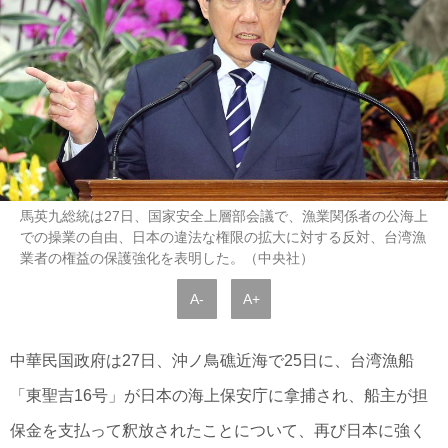
馬英九総統は27日、国家安全上層部会議で、漁業関係者の公海上
での操業の自由、日本の違法な権限の拡大に対する反対、台湾漁
業者の権益の保護強化を表明した。（中央社）
A-
A+
中華民国政府は27日、沖ノ鳥礁近海で25日に、台湾漁船
「東聖吉16号」が日本の海上保安庁に拿捕され、船主が担
保金を支払って釈放されたことについて、再び日本に強く