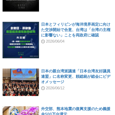
日本とフィリピンが海洋境界画定に向け
た交渉開始で合意、台湾は「台湾の主権
に影響ない」ことを両政府に確認
2026/06/04
日本の親台湾派議連「日本台湾友好議員
連盟」に名称変更、頼総統が総会にビデ
オメッセージ
2026/06/12
外交部、熊本地震の復興支援のため義援
金500万台湾元