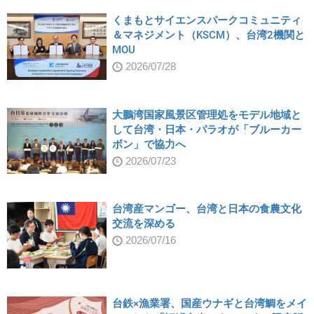
くまもとサイエンスパークコミュニティ
＆マネジメント（KSCM）、台湾2機関と
MOU
2026/07/28
大鵬湾国家風景区管理処をモデル地域と
して台湾・日本・パラオが「ブルーカー
ボン」で協力へ
2026/07/23
台湾産マンゴー、台湾と日本の食農文化
交流を深める
2026/07/16
台鉄×漁業署、国産ウナギと台湾鯛をメイ