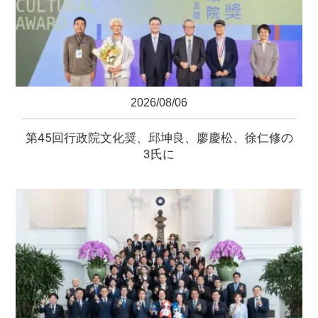
2026/08/06
第45回行政院文化奨、邱坤良、廖慶松、徐仁修の
3氏に