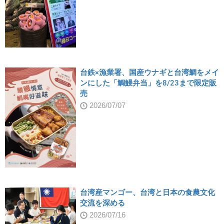
台鉄×漁業署、国産ウナギと台湾鯛をメイ
ンにした「鯛鰻弁当」を8/23まで限定販
売
2026/07/07
台湾産マンゴー、台湾と日本の食農文化
交流を深める
2026/07/16