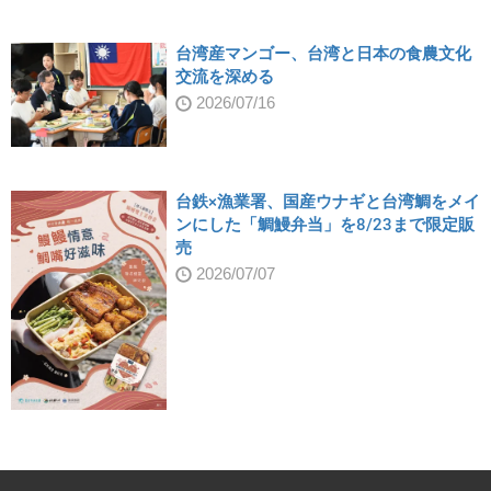
台湾産マンゴー、台湾と日本の食農文化
交流を深める
2026/07/16
台鉄×漁業署、国産ウナギと台湾鯛をメイ
ンにした「鯛鰻弁当」を8/23まで限定販
売
2026/07/07