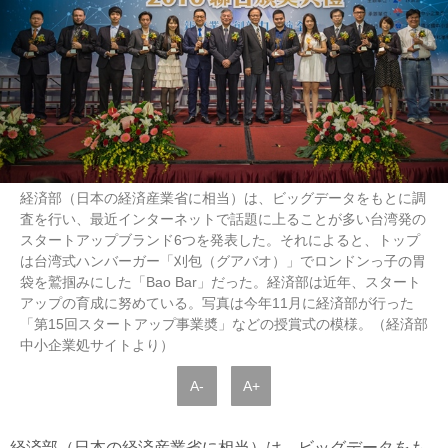
経済部（日本の経済産業省に相当）は、ビッグデータをもとに調
査を行い、最近インターネットで話題に上ることが多い台湾発の
スタートアップブランド6つを発表した。それによると、トップ
は台湾式ハンバーガー「刈包（グアバオ）」でロンドンっ子の胃
袋を鷲掴みにした「Bao Bar」だった。経済部は近年、スタート
アップの育成に努めている。写真は今年11月に経済部が行った
「第15回スタートアップ事業奬」などの授賞式の模様。（経済部
中小企業処サイトより）
A-
A+
経済部（日本の経済産業省に相当）は、ビッグデータをも