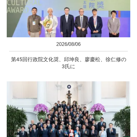
2026/08/06
第45回行政院文化奨、邱坤良、廖慶松、徐仁修の
3氏に