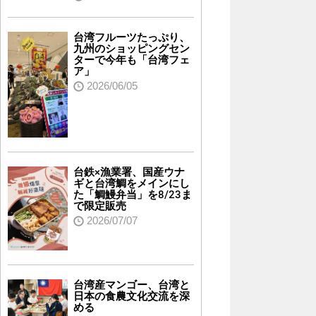
台湾フルーツたっぷり、
九州のショッピングセン
ターで今年も「台湾フェ
ア」
2026/06/05
台鉄×漁業署、国産ウナ
ギと台湾鯛をメインにし
た「鯛鰻弁当」を8/23ま
で限定販売
2026/07/07
台湾産マンゴー、台湾と
日本の食農文化交流を深
める