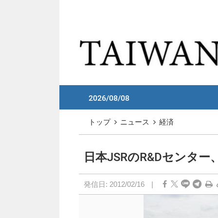
メイン コンテンツへスキップ
:::
2026/08/08
:::
トップ
ニュース
経済
日本JSRのR&Dセンタ
発信日:
2012/02/16
|