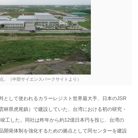
拠点。（中部サイエンスパークサイトより）
料として使われるカラーレジスト世界最大手、日本のJSR
雲林県虎尾鎮）で建設していた、台湾における初の研究・
に竣工した。同社は昨年から約12億日本円を投じ、台湾の
品開発体制を強化するための拠点として同センターを建設