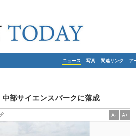
ニュース
写真
関連リンク
ア
ー、中部サイエンスパークに落成
A-
A+