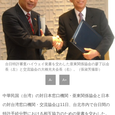
台日特許審査ハイウェイ覚書を交わした亜東関係協会の廖了以会
長（左）と交流協会の大橋光夫会長（右）。（張淑芳撮影）
A-
A+
中華民国（台湾）の対日本窓口機関・亜東関係協会と日本
の対台湾窓口機関・交流協会は11日、台北市内で台日間の
特許手続分野における相互協力のための覚書を交わした。