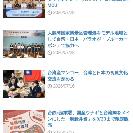
MOU
2026/07/28
大鵬湾国家風景区管理処をモデル地域と
して台湾・日本・パラオが「ブルーカー
ボン」で協力へ
2026/07/23
台湾産マンゴー、台湾と日本の食農文化
交流を深める
2026/07/16
台鉄×漁業署、国産ウナギと台湾鯛をメイ
ンにした「鯛鰻弁当」を8/23まで限定販
売
2026/07/07