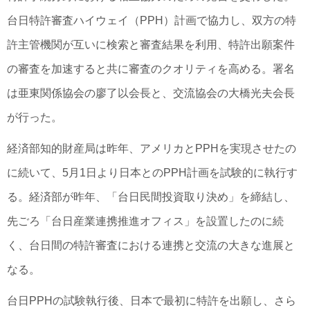
台日特許審査ハイウェイ（PPH）計画で協力し、双方の特
許主管機関が互いに検索と審査結果を利用、特許出願案件
の審査を加速すると共に審査のクオリティを高める。署名
は亜東関係協会の廖了以会長と、交流協会の大橋光夫会長
が行った。
経済部知的財産局は昨年、アメリカとPPHを実現させたの
に続いて、5月1日より日本とのPPH計画を試験的に執行す
る。経済部が昨年、「台日民間投資取り決め」を締結し、
先ごろ「台日産業連携推進オフィス」を設置したのに続
く、台日間の特許審査における連携と交流の大きな進展と
なる。
台日PPHの試験執行後、日本で最初に特許を出願し、さら