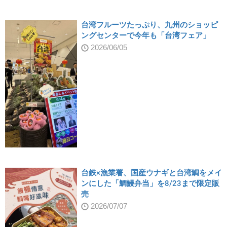
台湾フルーツたっぷり、九州のショッピ
ングセンターで今年も「台湾フェア」
2026/06/05
台鉄×漁業署、国産ウナギと台湾鯛をメイ
ンにした「鯛鰻弁当」を8/23まで限定販
売
2026/07/07