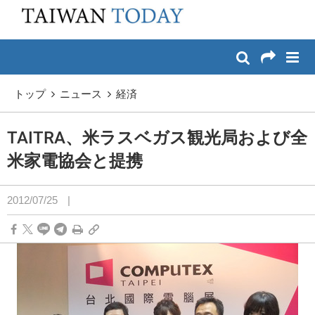
:::
メイン コンテンツへスキップ
:::
トップ
ニュース
経済
TAITRA、米ラスベガス観光局および全
米家電協会と提携
2012/07/25
|