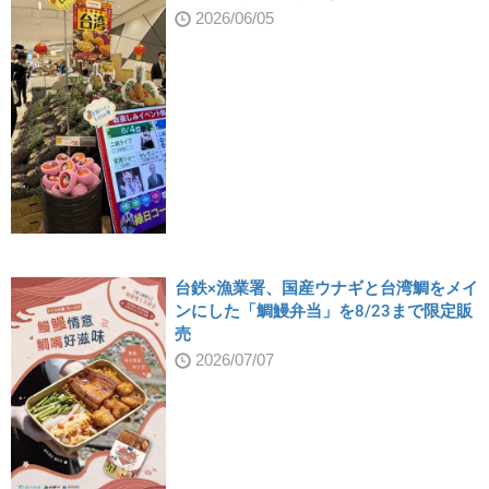
2026/06/05
台鉄×漁業署、国産ウナギと台湾鯛をメイ
ンにした「鯛鰻弁当」を8/23まで限定販
売
2026/07/07