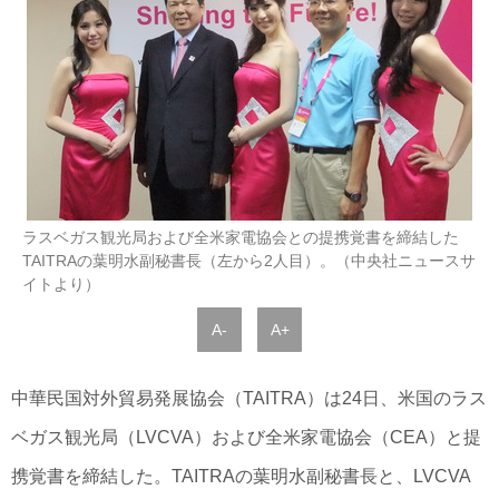
ラスベガス観光局および全米家電協会との提携覚書を締結した
TAITRAの葉明水副秘書長（左から2人目）。（中央社ニュースサ
イトより）
A-
A+
中華民国対外貿易発展協会（TAITRA）は24日、米国のラス
ベガス観光局（LVCVA）および全米家電協会（CEA）と提
携覚書を締結した。TAITRAの葉明水副秘書長と、LVCVA