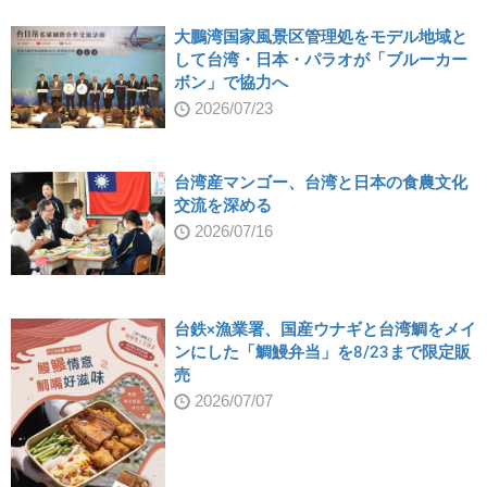
大鵬湾国家風景区管理処をモデル地域と
して台湾・日本・パラオが「ブルーカー
ボン」で協力へ
2026/07/23
台湾産マンゴー、台湾と日本の食農文化
交流を深める
2026/07/16
台鉄×漁業署、国産ウナギと台湾鯛をメイ
ンにした「鯛鰻弁当」を8/23まで限定販
売
2026/07/07