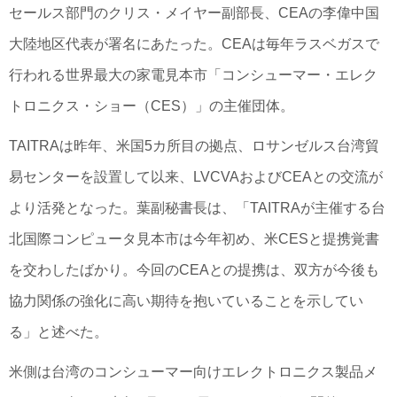
セールス部門のクリス・メイヤー副部長、CEAの李偉中国
大陸地区代表が署名にあたった。CEAは毎年ラスベガスで
行われる世界最大の家電見本市「コンシューマー・エレク
トロニクス・ショー（CES）」の主催団体。
TAITRAは昨年、米国5カ所目の拠点、ロサンゼルス台湾貿
易センターを設置して以来、LVCVAおよびCEAとの交流が
より活発となった。葉副秘書長は、「TAITRAが主催する台
北国際コンピュータ見本市は今年初め、米CESと提携覚書
を交わしたばかり。今回のCEAとの提携は、双方が今後も
協力関係の強化に高い期待を抱いていることを示してい
る」と述べた。
米側は台湾のコンシューマー向けエレクトロニクス製品メ