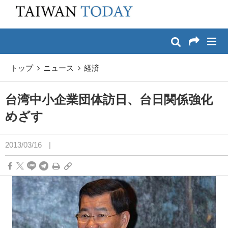
:::
メイン コンテンツへスキップ
:::
トップ
ニュース
経済
台湾中小企業団体訪日、台日関係強化
めざす
2013/03/16
|