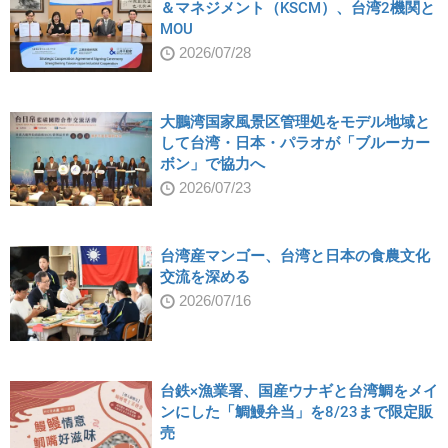
＆マネジメント（KSCM）、台湾2機関と
MOU
2026/07/28
大鵬湾国家風景区管理処をモデル地域と
して台湾・日本・パラオが「ブルーカー
ボン」で協力へ
2026/07/23
台湾産マンゴー、台湾と日本の食農文化
交流を深める
2026/07/16
台鉄×漁業署、国産ウナギと台湾鯛をメイ
ンにした「鯛鰻弁当」を8/23まで限定販
売