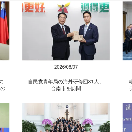
2026/08/07
の
自民党青年局の海外研修団81人、
元の
台南市を訪問